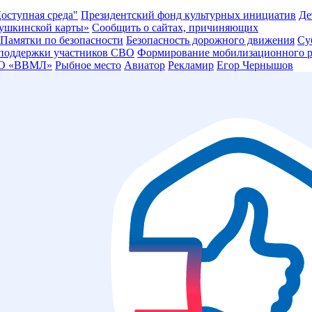
оступная среда"
Президентский фонд культурных инициатив
Де
ушкинской карты»
Сообщить о сайтах, причиняющих
Памятки по безопасности
Безопасность дорожного движения
Су
 поддержки участников СВО
Формирование мобилизационного р
О «ВВМЛ»
Рыбное место
Авиатор
Рекламир
Егор Чернышов