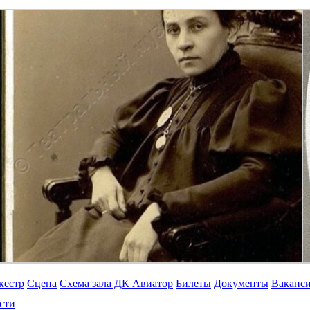
кестр
Сцена
Схема зала ДК Авиатор
Билеты
Документы
Ваканс
сти