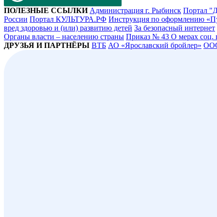
ПОЛЕЗНЫЕ ССЫЛКИ
Администрация г. Рыбинск
Портал "Д
России
Портал КУЛЬТУРА.РФ
Инструкция по оформлению «П
вред здоровью и (или) развитию детей
За безопасный интернет
Органы власти – населению страны
Приказ № 43 О мерах соц.
ДРУЗЬЯ И ПАРТНЁРЫ
ВТБ
АО «Ярославский бройлер»
ОО