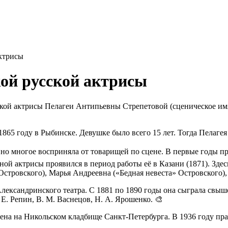
актрисы
кой русской актрисы
кой актрисы Пелагеи Антипьевны Стрепетовой (сценическое имя
865 году в Рыбинске. Девушке было всего 15 лет. Тогда Пелагея
но многое восприняла от товарищей по сцене. В первые годы пр
йной актрисы проявился в период работы её в Казани (1871). Зд
 Островского), Марья Андреевна («Бедная невеста» Островского)
лександринского театра. С 1881 по 1890 годы она сыграла свыше
Е. Репин, В. М. Васнецов, Н. А. Ярошенко. 🎨
нена на Никольском кладбище Санкт-Петербурга. В 1936 году пра