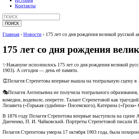
История
Контакты
Главная
›
Новости
›
175 лет со дня рождения великой русской 
175 лет со дня рождения вели
✨Накануне исполнилось 175 лет со дня рождения великой русс
1903). А сегодня — день её памяти.
👏Пелагея Стрепетова впервые вышла на театральную сцену в 1
🎭Пелагея Антипьевна не получила театрального образования, 
комедии, водевиле, оперетте. Талант Стрепетовой как трагеди
Лизавета («Горькая судьбина» Писемского), Катерина («Гроза»
В 1876 году Пелагея Стрепетова впервые выступила на сцене А
Данченко, П. И. Чайковский. Портреты Стрепетовой писали И. 
Пелагея Стрепетова умерла 17 октября 1903 года, была похоро