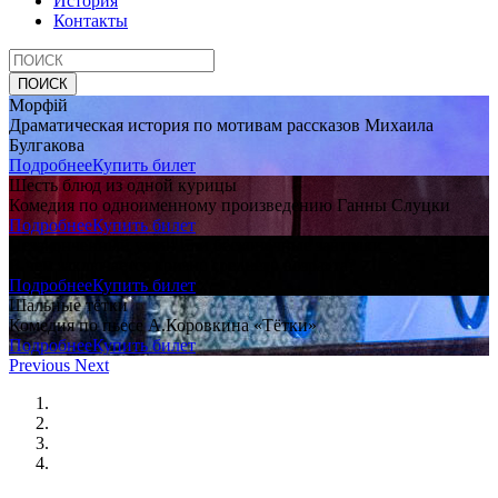
История
Контакты
Морфiй
Драматическая история по мотивам рассказов Михаила
Булгакова
Подробнее
Купить билет
Шесть блюд из одной курицы
Комедия по одноименному произведению Ганны Слуцки
Подробнее
Купить билет
Незаконченный ужин или бесконечные завтраки
В чем заключается кризис среднего возраста?
Подробнее
Купить билет
Шальные тётки
Комедия по пьесе А.Коровкина «Тётки»
Подробнее
Купить билет
Previous
Next