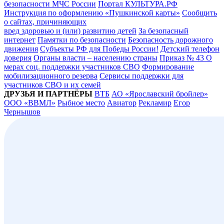
безопасности МЧС России
Портал КУЛЬТУРА.РФ
Инструкция по оформлению «Пушкинской карты»
Сообщить
о сайтах, причиняющих
вред здоровью и (или) развитию детей
За безопасный
интернет
Памятки по безопасности
Безопасность дорожного
движения
Субъекты РФ для Победы России!
Детский телефон
доверия
Органы власти – населению страны
Приказ № 43 О
мерах соц. поддержки участников СВО
Формирование
мобилизационного резерва
Сервисы поддержки для
участников СВО и их семей
ДРУЗЬЯ И ПАРТНЁРЫ
ВТБ
АО «Ярославский бройлер»
ООО «ВВМЛ»
Рыбное место
Авиатор
Рекламир
Егор
Чернышов