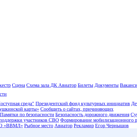
кестр
Сцена
Схема зала ДК Авиатор
Билеты
Документы
Ваканс
сти
оступная среда"
Президентский фонд культурных инициатив
Де
ушкинской карты»
Сообщить о сайтах, причиняющих
Памятки по безопасности
Безопасность дорожного движения
Су
 поддержки участников СВО
Формирование мобилизационного р
О «ВВМЛ»
Рыбное место
Авиатор
Рекламир
Егор Чернышов