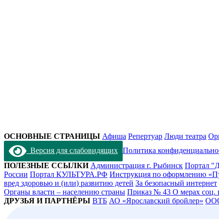
ОСНОВНЫЕ СТРАНИЦЫ
Афиша
Репертуар
Люди театра
Ор
Версия для слабовидящих
Политика конфиденциально
ПОЛЕЗНЫЕ ССЫЛКИ
Администрация г. Рыбинск
Портал "Д
России
Портал КУЛЬТУРА.РФ
Инструкция по оформлению «П
вред здоровью и (или) развитию детей
За безопасный интернет
Органы власти – населению страны
Приказ № 43 О мерах соц.
ДРУЗЬЯ И ПАРТНЁРЫ
ВТБ
АО «Ярославский бройлер»
ОО