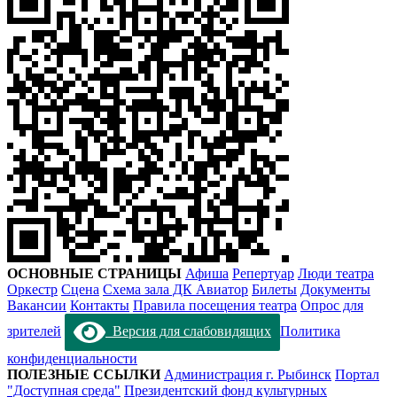
ОСНОВНЫЕ СТРАНИЦЫ
Афиша
Репертуар
Люди театра
Оркестр
Сцена
Схема зала ДК Авиатор
Билеты
Документы
Вакансии
Контакты
Правила посещения театра
Опрос для
зрителей
Версия для слабовидящих
Политика
конфиденциальности
ПОЛЕЗНЫЕ ССЫЛКИ
Администрация г. Рыбинск
Портал
"Доступная среда"
Президентский фонд культурных