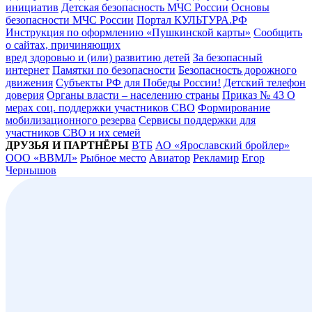
инициатив
Детская безопасность МЧС России
Основы
безопасности МЧС России
Портал КУЛЬТУРА.РФ
Инструкция по оформлению «Пушкинской карты»
Сообщить
о сайтах, причиняющих
вред здоровью и (или) развитию детей
За безопасный
интернет
Памятки по безопасности
Безопасность дорожного
движения
Субъекты РФ для Победы России!
Детский телефон
доверия
Органы власти – населению страны
Приказ № 43 О
мерах соц. поддержки участников СВО
Формирование
мобилизационного резерва
Сервисы поддержки для
участников СВО и их семей
ДРУЗЬЯ И ПАРТНЁРЫ
ВТБ
АО «Ярославский бройлер»
ООО «ВВМЛ»
Рыбное место
Авиатор
Рекламир
Егор
Чернышов