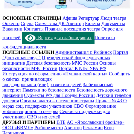
ОСНОВНЫЕ СТРАНИЦЫ
Афиша
Репертуар
Люди театра
Оркестр
Сцена
Схема зала ДК Авиатор
Билеты
Документы
Вакансии
Контакты
Правила посещения театра
Опрос для
зрителей
Версия для слабовидящих
Политика
конфиденциальности
ПОЛЕЗНЫЕ ССЫЛКИ
Администрация г. Рыбинск
Портал
"Доступная среда"
Президентский фонд культурных
инициатив
Детская безопасность МЧС России
Основы
безопасности МЧС России
Портал КУЛЬТУРА.РФ
Инструкция по оформлению «Пушкинской карты»
Сообщить
о сайтах, причиняющих
вред здоровью и (или) развитию детей
За безопасный
интернет
Памятки по безопасности
Безопасность дорожного
движения
Субъекты РФ для Победы России!
Детский телефон
доверия
Органы власти – населению страны
Приказ № 43 О
мерах соц. поддержки участников СВО
Формирование
мобилизационного резерва
Сервисы поддержки для
участников СВО и их семей
ДРУЗЬЯ И ПАРТНЁРЫ
ВТБ
АО «Ярославский бройлер»
ООО «ВВМЛ»
Рыбное место
Авиатор
Рекламир
Егор
Чернышов