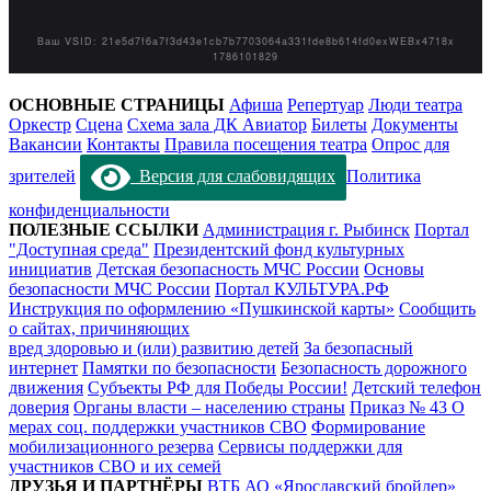
ОСНОВНЫЕ СТРАНИЦЫ
Афиша
Репертуар
Люди театра
Оркестр
Сцена
Схема зала ДК Авиатор
Билеты
Документы
Вакансии
Контакты
Правила посещения театра
Опрос для
зрителей
Версия для слабовидящих
Политика
конфиденциальности
ПОЛЕЗНЫЕ ССЫЛКИ
Администрация г. Рыбинск
Портал
"Доступная среда"
Президентский фонд культурных
инициатив
Детская безопасность МЧС России
Основы
безопасности МЧС России
Портал КУЛЬТУРА.РФ
Инструкция по оформлению «Пушкинской карты»
Сообщить
о сайтах, причиняющих
вред здоровью и (или) развитию детей
За безопасный
интернет
Памятки по безопасности
Безопасность дорожного
движения
Субъекты РФ для Победы России!
Детский телефон
доверия
Органы власти – населению страны
Приказ № 43 О
мерах соц. поддержки участников СВО
Формирование
мобилизационного резерва
Сервисы поддержки для
участников СВО и их семей
ДРУЗЬЯ И ПАРТНЁРЫ
ВТБ
АО «Ярославский бройлер»