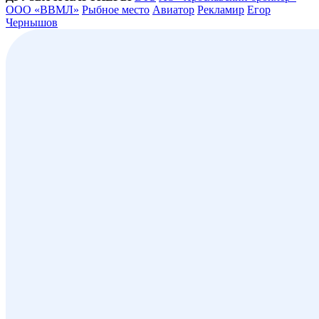
ООО «ВВМЛ»
Рыбное место
Авиатор
Рекламир
Егор
Чернышов