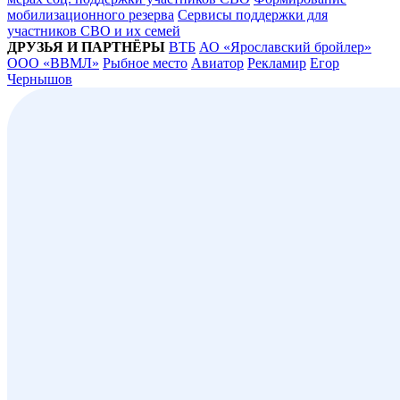
мобилизационного резерва
Сервисы поддержки для
участников СВО и их семей
ДРУЗЬЯ И ПАРТНЁРЫ
ВТБ
АО «Ярославский бройлер»
ООО «ВВМЛ»
Рыбное место
Авиатор
Рекламир
Егор
Чернышов