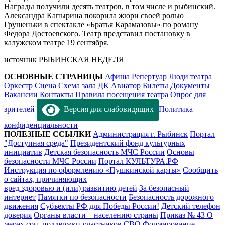
Награды получили десять театров, в том числе и рыбинский.
Александра Капырина покорила жюри своей ролью
Грушеньки в спектакле «Братья Карамазовы» по роману
Федора Достоевского. Театр представил постановку в
калужском театре 19 сентября.
источник РЫБИНСКАЯ НЕДЕЛЯ
ОСНОВНЫЕ СТРАНИЦЫ
Афиша
Репертуар
Люди театра
Оркестр
Сцена
Схема зала ДК Авиатор
Билеты
Документы
Вакансии
Контакты
Правила посещения театра
Опрос для
зрителей
Версия для слабовидящих
Политика
конфиденциальности
ПОЛЕЗНЫЕ ССЫЛКИ
Администрация г. Рыбинск
Портал
"Доступная среда"
Президентский фонд культурных
инициатив
Детская безопасность МЧС России
Основы
безопасности МЧС России
Портал КУЛЬТУРА.РФ
Инструкция по оформлению «Пушкинской карты»
Сообщить
о сайтах, причиняющих
вред здоровью и (или) развитию детей
За безопасный
интернет
Памятки по безопасности
Безопасность дорожного
движения
Субъекты РФ для Победы России!
Детский телефон
доверия
Органы власти – населению страны
Приказ № 43 О
мерах соц. поддержки участников СВО
Формирование