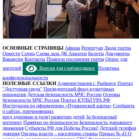
ОСНОВНЫЕ СТРАНИЦЫ
Афиша
Репертуар
Люди театра
Оркестр
Сцена
Схема зала ДК Авиатор
Билеты
Документы
Вакансии
Контакты
Правила посещения театра
Опрос для
зрителей
Версия для слабовидящих
Политика
конфиденциальности
ПОЛЕЗНЫЕ ССЫЛКИ
Администрация г. Рыбинск
Портал
"Доступная среда"
Президентский фонд культурных
инициатив
Детская безопасность МЧС России
Основы
безопасности МЧС России
Портал КУЛЬТУРА.РФ
Инструкция по оформлению «Пушкинской карты»
Сообщить
о сайтах, причиняющих
вред здоровью и (или) развитию детей
За безопасный
интернет
Памятки по безопасности
Безопасность дорожного
движения
Субъекты РФ для Победы России!
Детский телефон
доверия
Органы власти – населению страны
Приказ № 43 О