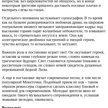
непростая. Без шероховатостей не обошлось, но в конце
некоторым зрителям пришлось доставать носовые платки и
вытирать слезы на глазах.
Отдельного внимания заслуживает сценография. В то время
как на балконе разворачивается любовная драма, на широком
театральном занавесе мелькают завораживающие кадры: над
высокими горами парят волшебные небожители, то взмывают
ввысь, то стремительно несутся к земле. Они как
аллегорические двойники настроений и эмоций героев,
чувства которых то вспыхивают, то затухают.
Важную роль в постановке играет свет. Он окутывает героев,
оставляя за ними глубокие резкие тени, словно намекая на
трагическое будущее. Свет становится лунными бликами и
рассветным солнцем, он словно немой свидетель душевных
переживаний бедной Лизы.
А еще в постановке звучат современные песни, в том числе
популярной Монеточки. Подобный прием не нов – таким
образом режиссеры стараются сделать классику близкой и
понятной для современников. Молодые зрители явно не
ожидали такого музыкального сопровождения и, услышав
знакомые мелодии, оживились.
Выход есть