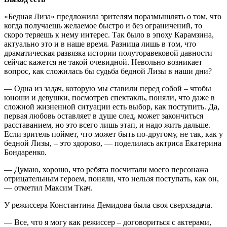
«Бедная Лиза» предложила зрителям поразмышлять о том, что
когда получаешь желаемое быстро и без ограничений, то
скоро теряешь к нему интерес. Так было в эпоху Карамзина,
актуально это и в наше время. Разница лишь в том, что
драматическая развязка истории полуторавековой давности
сейчас кажется не такой очевидной. Невольно возникает
вопрос, как сложилась бы судьба бедной Лизы в наши дни?
— Одна из задач, которую мы ставили перед собой – чтобы
юноши и девушки, посмотрев спектакль, поняли, что даже в
сложной жизненной ситуации есть выбор, как поступить. Да,
первая любовь оставляет в душе след, может закончиться
расставанием, но это всего лишь этап, и надо жить дальше.
Если зритель поймет, что может быть по-другому, не так, как у
бедной Лизы, – это здорово, — поделилась актриса Екатерина
Бондаренко.
— Думаю, хорошо, что ребята посчитали моего персонажа
отрицательным героем, поняли, что нельзя поступать, как он,
— отметил Максим Ткач.
У режиссера Константина Демидова была своя сверхзадача.
— Все, что я могу как режиссер – договориться с актерами,