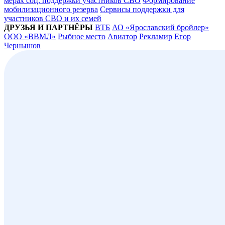
мерах соц. поддержки участников СВО
Формирование
мобилизационного резерва
Сервисы поддержки для
участников СВО и их семей
ДРУЗЬЯ И ПАРТНЁРЫ
ВТБ
АО «Ярославский бройлер»
ООО «ВВМЛ»
Рыбное место
Авиатор
Рекламир
Егор
Чернышов