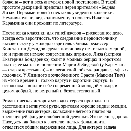
балкона – вот и весь антураж новой постановки. В такой
простоте декораций предстала перед зрителями «Бедная
Лиза». Первыми новый спектакль увидели школьники.
Неудивительно, ведь одноименную повесть Николая
Карамзина они проходят по литературе.
Постановка классики для тинейджеров – рискованное дело,
всегда есть вероятность, что следование первоисточнику
вызовет скуку у молодого зрителя. Однако режиссер
Константин Демидов сделал постановку не только камерной,
но и привнес немало современных штрихов. Лиза (актриса
Екатерина Бондаренко) ходит в модных берцах и коротком
платье, ее мать в исполнении Марии Лебедевой (у Карамзина
— старая крестьянка) – в элегантной юбке-карандаше, туфлях-
лодочках. У Лизиного возлюбленного Эраста (Максим Ткач)
из «того времени» только картуз и короткий сюртук. В
остальном – вполне себе современный молодой мажор, в
целом добрый, но ветреный и безответственный.
Романтическая история молодых героев проходит на
расстоянии вытянутой руки, зрителям хорошо видны эмоции,
выражение глаз актеров, колыхание легкого платья на
трепещущей фигуре влюбленной девушки. Это очень здорово.
Находясь так близко к зрителю, нельзя фальшивить,
отделаться общим выражением лица. Для актеров задача