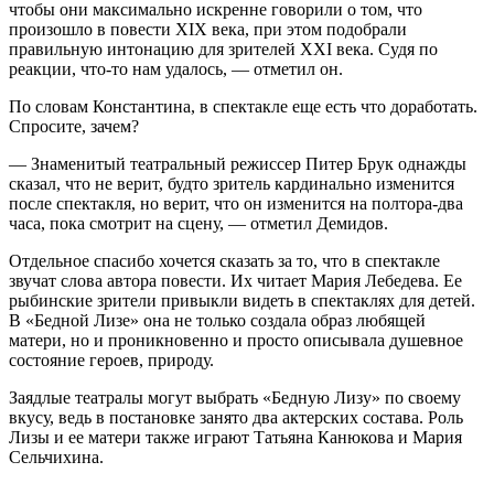
чтобы они максимально искренне говорили о том, что
произошло в повести XIX века, при этом подобрали
правильную интонацию для зрителей XXI века. Судя по
реакции, что-то нам удалось, — отметил он.
По словам Константина, в спектакле еще есть что доработать.
Спросите, зачем?
— Знаменитый театральный режиссер Питер Брук однажды
сказал, что не верит, будто зритель кардинально изменится
после спектакля, но верит, что он изменится на полтора-два
часа, пока смотрит на сцену, — отметил Демидов.
Отдельное спасибо хочется сказать за то, что в спектакле
звучат слова автора повести. Их читает Мария Лебедева. Ее
рыбинские зрители привыкли видеть в спектаклях для детей.
В «Бедной Лизе» она не только создала образ любящей
матери, но и проникновенно и просто описывала душевное
состояние героев, природу.
Заядлые театралы могут выбрать «Бедную Лизу» по своему
вкусу, ведь в постановке занято два актерских состава. Роль
Лизы и ее матери также играют Татьяна Канюкова и Мария
Сельчихина.