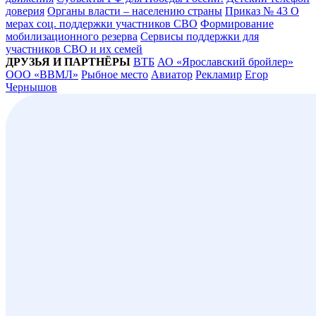
доверия
Органы власти – населению страны
Приказ № 43 О
мерах соц. поддержки участников СВО
Формирование
мобилизационного резерва
Сервисы поддержки для
участников СВО и их семей
ДРУЗЬЯ И ПАРТНЁРЫ
ВТБ
АО «Ярославский бройлер»
ООО «ВВМЛ»
Рыбное место
Авиатор
Рекламир
Егор
Чернышов