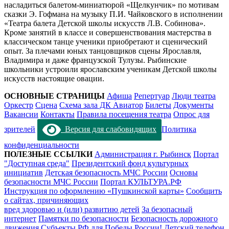
насладиться балетом-миниатюрой «Щелкунчик» по мотивам
сказки Э. Гофмана на музыку П.И. Чайковского в исполнении
«Театра балета Детской школы искусств Л.В. Собинова».
Кроме занятий в классе и совершенствования мастерства в
классическом танце ученики приобретают и сценический
опыт. За плечами юных танцовщиков сцены Ярославля,
Владимира и даже французской Тулузы. Рыбинские
школьники устроили ярославским ученикам Детской школы
искусств настоящие овации.
ОСНОВНЫЕ СТРАНИЦЫ
Афиша
Репертуар
Люди театра
Оркестр
Сцена
Схема зала ДК Авиатор
Билеты
Документы
Вакансии
Контакты
Правила посещения театра
Опрос для
зрителей
Версия для слабовидящих
Политика
конфиденциальности
ПОЛЕЗНЫЕ ССЫЛКИ
Администрация г. Рыбинск
Портал
"Доступная среда"
Президентский фонд культурных
инициатив
Детская безопасность МЧС России
Основы
безопасности МЧС России
Портал КУЛЬТУРА.РФ
Инструкция по оформлению «Пушкинской карты»
Сообщить
о сайтах, причиняющих
вред здоровью и (или) развитию детей
За безопасный
интернет
Памятки по безопасности
Безопасность дорожного
движения
Субъекты РФ для Победы России!
Детский телефон