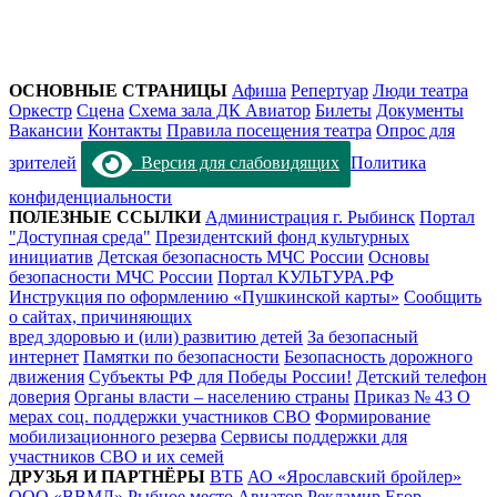
ОСНОВНЫЕ СТРАНИЦЫ
Афиша
Репертуар
Люди театра
Оркестр
Сцена
Схема зала ДК Авиатор
Билеты
Документы
Вакансии
Контакты
Правила посещения театра
Опрос для
зрителей
Версия для слабовидящих
Политика
конфиденциальности
ПОЛЕЗНЫЕ ССЫЛКИ
Администрация г. Рыбинск
Портал
"Доступная среда"
Президентский фонд культурных
инициатив
Детская безопасность МЧС России
Основы
безопасности МЧС России
Портал КУЛЬТУРА.РФ
Инструкция по оформлению «Пушкинской карты»
Сообщить
о сайтах, причиняющих
вред здоровью и (или) развитию детей
За безопасный
интернет
Памятки по безопасности
Безопасность дорожного
движения
Субъекты РФ для Победы России!
Детский телефон
доверия
Органы власти – населению страны
Приказ № 43 О
мерах соц. поддержки участников СВО
Формирование
мобилизационного резерва
Сервисы поддержки для
участников СВО и их семей
ДРУЗЬЯ И ПАРТНЁРЫ
ВТБ
АО «Ярославский бройлер»
ООО «ВВМЛ»
Рыбное место
Авиатор
Рекламир
Егор