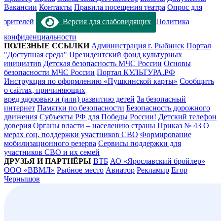
Вакансии
Контакты
Правила посещения театра
Опрос для
зрителей
Версия для слабовидящих
Политика
конфиденциальности
ПОЛЕЗНЫЕ ССЫЛКИ
Администрация г. Рыбинск
Портал
"Доступная среда"
Президентский фонд культурных
инициатив
Детская безопасность МЧС России
Основы
безопасности МЧС России
Портал КУЛЬТУРА.РФ
Инструкция по оформлению «Пушкинской карты»
Сообщить
о сайтах, причиняющих
вред здоровью и (или) развитию детей
За безопасный
интернет
Памятки по безопасности
Безопасность дорожного
движения
Субъекты РФ для Победы России!
Детский телефон
доверия
Органы власти – населению страны
Приказ № 43 О
мерах соц. поддержки участников СВО
Формирование
мобилизационного резерва
Сервисы поддержки для
участников СВО и их семей
ДРУЗЬЯ И ПАРТНЁРЫ
ВТБ
АО «Ярославский бройлер»
ООО «ВВМЛ»
Рыбное место
Авиатор
Рекламир
Егор
Чернышов