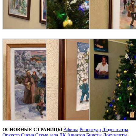
ОСНОВНЫЕ СТРАНИЦЫ
Афиша
Репертуар
Люди театра
Оркестр
Сцена
Схема зала ДК Авиатор
Билеты
Документы