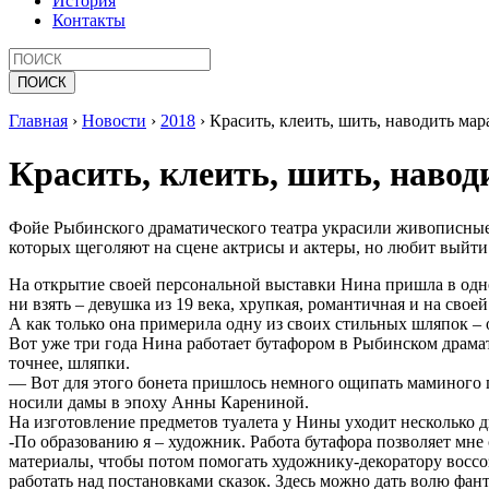
История
Контакты
Главная
›
Новости
›
2018
›
Красить, клеить, шить, наводить ма
Красить, клеить, шить, наво
Фойе Рыбинского драматического театра украсили живописные
которых щеголяют на сцене актрисы и актеры, но любит выйти
На открытие своей персональной выставки Нина пришла в од
ни взять – девушка из 19 века, хрупкая, романтичная и на своей
А как только она примерила одну из своих стильных шляпок – 
Вот уже три года Нина работает бутафором в Рыбинском драмати
точнее, шляпки.
— Вот для этого бонета пришлось немного ощипать маминого 
носили дамы в эпоху Анны Карениной.
На изготовление предметов туалета у Нины уходит несколько дн
-По образованию я – художник. Работа бутафора позволяет мне 
материалы, чтобы потом помогать художнику-декоратору воссо
работать над постановками сказок. Здесь можно дать волю ф