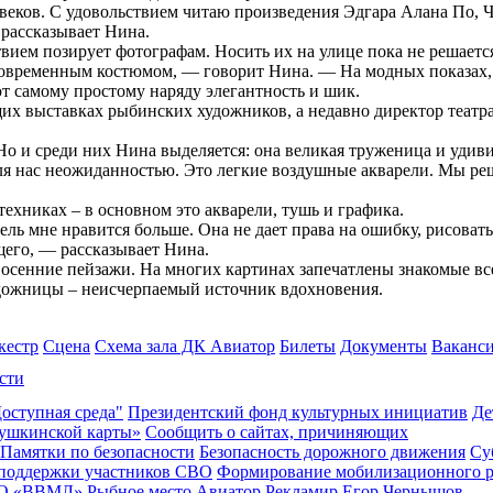
 веков. С удовольствием читаю произведения Эдгара Алана По, 
рассказывает Нина.
твием позирует фотографам. Носить их на улице пока не решаетс
современным костюмом, — говорит Нина. — На модных показах, 
т самому простому наряду элегантность и шик.
щих выставках рыбинских художников, а недавно директор теат
о и среди них Нина выделяется: она великая труженица и удив
 для нас неожиданностью. Это легкие воздушные акварели. Мы р
ехниках – в основном это акварели, тушь и графика.
ель мне нравится больше. Она не дает права на ошибку, рисова
его, — рассказывает Нина.
осенние пейзажи. На многих картинах запечатлены знакомые вс
удожницы – неисчерпаемый источник вдохновения.
кестр
Сцена
Схема зала ДК Авиатор
Билеты
Документы
Ваканс
сти
оступная среда"
Президентский фонд культурных инициатив
Де
ушкинской карты»
Сообщить о сайтах, причиняющих
Памятки по безопасности
Безопасность дорожного движения
Су
 поддержки участников СВО
Формирование мобилизационного р
О «ВВМЛ»
Рыбное место
Авиатор
Рекламир
Егор Чернышов