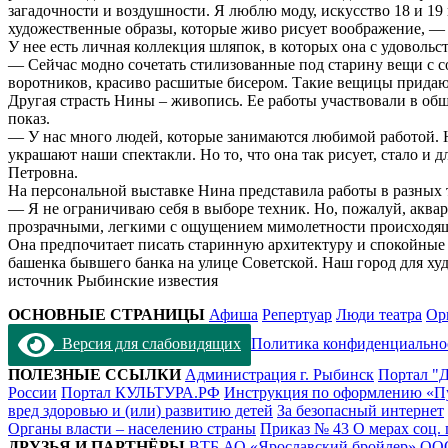
загадочности и воздушности. Я люблю моду, искусство 18 и 19
художественные образы, которые живо рисует воображение, — 
У нее есть личная коллекция шляпок, в которых она с удовольс
— Сейчас модно сочетать стилизованные под старину вещи с 
воротников, красиво расшитые бисером. Такие вещицы придаю
Другая страсть Нины – живопись. Ее работы участвовали в об
показ.
— У нас много людей, которые занимаются любимой работой. Н
украшают наши спектакли. Но то, что она так рисует, стало и
Петровна.
На персональной выставке Нина представила работы в разных т
— Я не ограничиваю себя в выборе техник. Но, пожалуй, аквар
прозрачными, легкими с ощущением мимолетности происходящ
Она предпочитает писать старинную архитектуру и спокойные 
башенка бывшего банка на улице Советской. Наш город для х
источник Рыбинские известия
ОСНОВНЫЕ СТРАНИЦЫ
Афиша
Репертуар
Люди театра
Ор
Версия для слабовидящих
Политика конфиденциально
ПОЛЕЗНЫЕ ССЫЛКИ
Администрация г. Рыбинск
Портал "Д
России
Портал КУЛЬТУРА.РФ
Инструкция по оформлению «П
вред здоровью и (или) развитию детей
За безопасный интернет
Органы власти – населению страны
Приказ № 43 О мерах соц.
ДРУЗЬЯ И ПАРТНЁРЫ
ВТБ
АО «Ярославский бройлер»
ОО