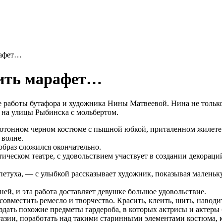
рафет…
дить марафет…
 работы бутафора и художника Нины Матвеевой. Нина не только
 на улицы Рыбинска с мольбертом.
нотонном черном костюме с пышной юбкой, приталенном жилете
 волне.
образ сложился окончательно.
ческом театре, с удовольствием участвует в создании декораций
петуха, — с улыбкой рассказывает художник, показывая малень
ей, и эта работа доставляет девушке большое удовольствие.
совместить ремесло и творчество. Красить, клеить, шить, наводи
здать похожие предметы гардероба, в которых актрисы и актеры
антазии, поработать над такими старинными элементами костюм