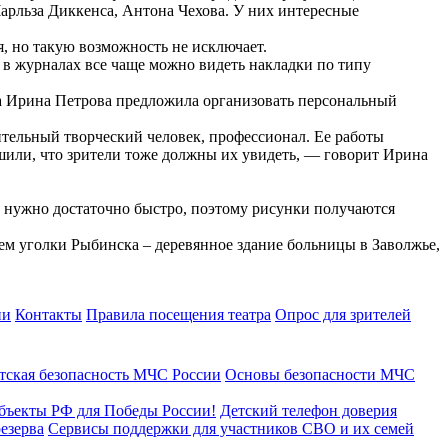
Чарльза Диккенса, Антона Чехова. У них интересные
я, но такую возможность не исключает.
в журналах все чаще можно видеть накладки по типу
ра Ирина Петрова предложила организовать персональный
ительный творческий человек, профессионал. Ее работы
ешили, что зрители тоже должны их увидеть, — говорит Ирина
ть нужно достаточно быстро, поэтому рисунки получаются
ем уголки Рыбинска – деревянное здание больницы в Заволжье,
ии
Контакты
Правила посещения театра
Опрос для зрителей
тская безопасность МЧС России
Основы безопасности МЧС
бъекты РФ для Победы России!
Детский телефон доверия
езерва
Сервисы поддержки для участников СВО и их семей