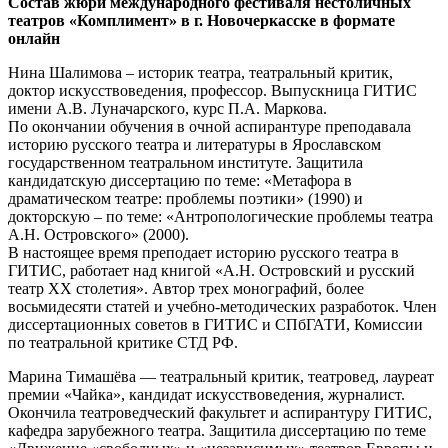
Состав жюри международного фестиваля нестоличных
театров «Комплимент» в г. Новочеркасске в формате
онлайн
Нина Шалимова – историк театра, театральный критик,
доктор искусствоведения, профессор. Выпускница ГИТИС
имени А.В. Луначарского, курс П.А. Маркова.
По окончании обучения в очной аспирантуре преподавала
историю русского театра и литературы в Ярославском
государственном театральном институте. Защитила
кандидатскую диссертацию по теме: «Метафора в
драматическом театре: проблемы поэтики» (1990) и
докторскую – по теме: «Антропологические проблемы театра
А.Н. Островского» (2000).
В настоящее время преподает историю русского театра в
ГИТИС, работает над книгой «А.Н. Островский и русский
театр XX столетия». Автор трех монографий, более
восьмидесяти статей и учебно-методических разработок. Член
диссертационных советов в ГИТИС и СПбГАТИ, Комиссии
по театральной критике СТД РФ.
Марина Тимашёва — театральный критик, театровед, лауреат
премии «Чайка», кандидат искусствоведения, журналист.
Окончила театроведческий факультет и аспирантуру ГИТИС,
кафедра зарубежного театра. Защитила диссертацию по теме