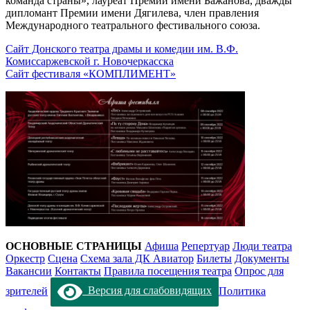
команда страны», лауреат Премии имени Бажанова, дважды
дипломант Премии имени Дягилева, член правления
Международного театрального фестивального союза.
Сайт Донского театра драмы и комедии им. В.Ф.
Комиссаржевской г. Новочеркасска
Сайт фестиваля «КОМПЛИМЕНТ»
ОСНОВНЫЕ СТРАНИЦЫ
Афиша
Репертуар
Люди театра
Оркестр
Сцена
Схема зала ДК Авиатор
Билеты
Документы
Вакансии
Контакты
Правила посещения театра
Опрос для
зрителей
Версия для слабовидящих
Политика