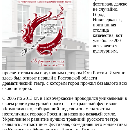
фестиваль далеко
не случайно.
Город
Новочеркасск,
признанная
столица
казачества, вот
уже более 200
лет является
культурным,
просветительским и духовным центром Юга России. Именно
здесь был открыт первый в Ростовской области
драматический театр, с которым город прожил без малого всю
свою историю.
С 2005 по 2013 г.г. в Новочеркасске проводился уникальный в
своем роде культурный проект — театральный фестиваль
«Комплимент», собиравший под свои знамена театры
нестоличных городов России на исконно казачьей земле.
Укрепление и развитие лучших традиций русского театра
являлись лейтмотивом фестиваля, объединявшего коллективы
из Волгограда, Мичуринска, Тольятти, Туапсе,