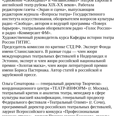
«Движение «свободных» и «независимых» театров Европы и
английский театр рубежа XIX-XX веков». Работала
редактором газеты «Экран и сцена», выпускающим
редактором журнала «Вопросы театра» Государственного
института искусствознания, обозревателем вопросов культуры
радио «Свобода», автором и ведущей программы «Поверх
барьеров», театральным обозревателем радио «Голос России»
и радио «Коммерсант ФМ».
Художественный руководитель курса Кафедры истории театра
России ГИТИС.
Председатель комиссии по критике СТД РФ. Эксперт Фонда
имени Станиславского. В разные годы — член жюри
международных театральных фестивалей в Нидерландах и
Эстонии, эксперт и член жюри российской национальной
премии «Золотая маска», член жюри литературной премии
имени Бориса Пастернака. Автор статей в российской и
зарубежной прессе.
Ольга Сенаторова — генеральный директор Творческо-
координационного центра «ТЕАТР-ИНФОРМ» (г. Москва),
театральный критик и аналитик театра, менеджер в сфере
культуры высшей квалификации, генеральный продюсер
Федерального фестиваля «Театральный Олимп» (г. Сочи),
программный директор российских театральных фестивалей,
лауреат Всероссийского конкурса «Профессиональная