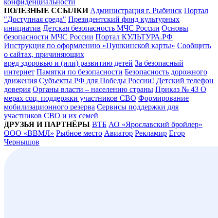
конфиденциальности
ПОЛЕЗНЫЕ ССЫЛКИ
Администрация г. Рыбинск
Портал
"Доступная среда"
Президентский фонд культурных
инициатив
Детская безопасность МЧС России
Основы
безопасности МЧС России
Портал КУЛЬТУРА.РФ
Инструкция по оформлению «Пушкинской карты»
Сообщить
о сайтах, причиняющих
вред здоровью и (или) развитию детей
За безопасный
интернет
Памятки по безопасности
Безопасность дорожного
движения
Субъекты РФ для Победы России!
Детский телефон
доверия
Органы власти – населению страны
Приказ № 43 О
мерах соц. поддержки участников СВО
Формирование
мобилизационного резерва
Сервисы поддержки для
участников СВО и их семей
ДРУЗЬЯ И ПАРТНЁРЫ
ВТБ
АО «Ярославский бройлер»
ООО «ВВМЛ»
Рыбное место
Авиатор
Рекламир
Егор
Чернышов