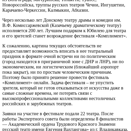
Новороссийска, труппы русских театров Чечни, Ингушетии,
Карачаево-Черкессии, Калмыкии, Абхазии.
Через несколько лет Донскому театру драмы и комедии им.
В.Ф. Комиссаржевской (Казачьему драматическому театру)
исполняется 200 лет. Лучшим подарком к Юбилею для театра
и его зрителей станет возрождение фестиваля «Комплимент».
К сожалению, картина текущих обстоятельств не
предоставляет возможность вписать в нее театральный
праздник в формате очной встречи ни по политическим
(город находится в приграничной зоне с ДНР и ЛНР), ни по
экономическим, ни логистическим (ближайший аэропорт
пока закрыт), ни по простым человеческим причинам.
Поэтому было принято решение провести фестиваль
«Комплимент» онлайн. Задача фестиваля – не упустить
зрителя, который не готов отказываться от искусства даже в
самые сложные времена, не потерять связи с
высокопрофессиональными коллективами нестоличных
российских и зарубежных театров.
Заявки на участие в фестивале подали 22 театра. После
работы Экспертного совета были определены 8 финалистов
— Академический ордена Трудового Красного Знамени
русский театр имени Евгения Вахтангова» из г. Владикавказа,