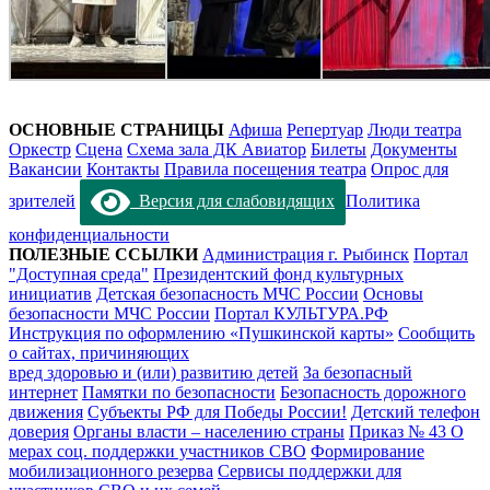
ОСНОВНЫЕ СТРАНИЦЫ
Афиша
Репертуар
Люди театра
Оркестр
Сцена
Схема зала ДК Авиатор
Билеты
Документы
Вакансии
Контакты
Правила посещения театра
Опрос для
зрителей
Версия для слабовидящих
Политика
конфиденциальности
ПОЛЕЗНЫЕ ССЫЛКИ
Администрация г. Рыбинск
Портал
"Доступная среда"
Президентский фонд культурных
инициатив
Детская безопасность МЧС России
Основы
безопасности МЧС России
Портал КУЛЬТУРА.РФ
Инструкция по оформлению «Пушкинской карты»
Сообщить
о сайтах, причиняющих
вред здоровью и (или) развитию детей
За безопасный
интернет
Памятки по безопасности
Безопасность дорожного
движения
Субъекты РФ для Победы России!
Детский телефон
доверия
Органы власти – населению страны
Приказ № 43 О
мерах соц. поддержки участников СВО
Формирование
мобилизационного резерва
Сервисы поддержки для