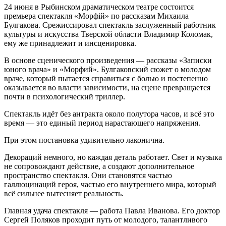
24 июня в Рыбинском драматическом театре состоится
премьера спектакля «Морфiй» по рассказам Михаила
Булгакова. Срежиссировал спектакль заслуженный работник
культуры и искусства Тверской области Владимир Коломак,
ему же принадлежит и инсценировка.
В основе сценического произведения — рассказы «Записки
юного врача» и «Морфий». Булгаковский сюжет о молодом
враче, который пытается справиться с болью и постепенно
оказывается во власти зависимости, на сцене превращается
почти в психологический триллер.
Спектакль идёт без антракта около полутора часов, и всё это
время — это единый период нарастающего напряжения.
При этом постановка удивительно лаконична.
Декораций немного, но каждая деталь работает. Свет и музыка
не сопровождают действие, а создают дополнительное
пространство спектакля. Они становятся частью
галлюцинаций героя, частью его внутреннего мира, который
всё сильнее вытесняет реальность.
Главная удача спектакля — работа Павла Иванова. Его доктор
Сергей Поляков проходит путь от молодого, талантливого