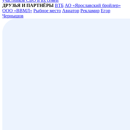
участников СВО и их семей
ДРУЗЬЯ И ПАРТНЁРЫ
ВТБ
АО «Ярославский бройлер»
ООО «ВВМЛ»
Рыбное место
Авиатор
Рекламир
Егор
Чернышов