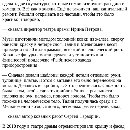
сделать две скульптуры, которые символизируют трагедию и
комедию. Всё как в жизни. Ещё не закончен наш капитальный
ремонт. Решили открывать всё частями, чтобы это было
красиво и здорово,
— сказала директор театра драмы Ирина Петрова.
Музы изготовили методом холодной ковки из железа, сверху
нанесли краску в четыре слоя. Талия и Мельпомена весят
примерно по 20 килограммов, высотой в человеческий рост.
Кованые фигуры смогли сделать и установить при
финансовой поддержке «Рыбинского завода
приборостроения».
— Сначала делали шаблоны каждой детали отдельно: руки,
туловище, платье. Потом с ватмана это было перенесено на
металл. Делались выкройки, всё это соединялось. Сложность
была в том, чтобы сделать приближённое к реальности
положение рук, пальцев, поворот головы. Чтобы это было
похоже на человеческое тело. Талия получилась сразу, а с
Мельпоменой возился долго, несколько раз её переделывал,
— сказал автор кованых работ Сергей Тарабрин.
В 2018 году в театре драмы отремонтировали крышу и фасад.