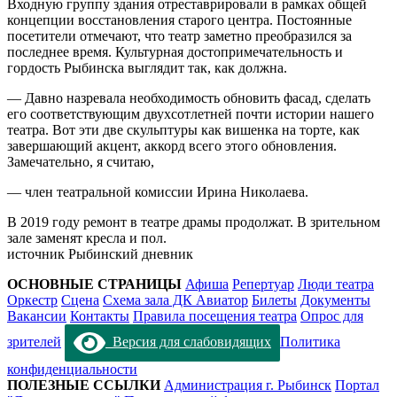
Входную группу здания отреставрировали в рамках общей
концепции восстановления старого центра. Постоянные
посетители отмечают, что театр заметно преобразился за
последнее время. Культурная достопримечательность и
гордость Рыбинска выглядит так, как должна.
— Давно назревала необходимость обновить фасад, сделать
его соответствующим двухсотлетней почти истории нашего
театра. Вот эти две скульптуры как вишенка на торте, как
завершающий акцент, аккорд всего этого обновления.
Замечательно, я считаю,
— член театральной комиссии Ирина Николаева.
В 2019 году ремонт в театре драмы продолжат. В зрительном
зале заменят кресла и пол.
источник Рыбинский дневник
ОСНОВНЫЕ СТРАНИЦЫ
Афиша
Репертуар
Люди театра
Оркестр
Сцена
Схема зала ДК Авиатор
Билеты
Документы
Вакансии
Контакты
Правила посещения театра
Опрос для
зрителей
Версия для слабовидящих
Политика
конфиденциальности
ПОЛЕЗНЫЕ ССЫЛКИ
Администрация г. Рыбинск
Портал