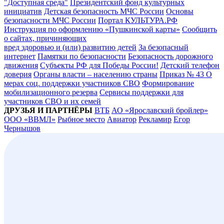
"Доступная среда"
Президентский фонд культурных
инициатив
Детская безопасность МЧС России
Основы
безопасности МЧС России
Портал КУЛЬТУРА.РФ
Инструкция по оформлению «Пушкинской карты»
Сообщить
о сайтах, причиняющих
вред здоровью и (или) развитию детей
За безопасный
интернет
Памятки по безопасности
Безопасность дорожного
движения
Субъекты РФ для Победы России!
Детский телефон
доверия
Органы власти – населению страны
Приказ № 43 О
мерах соц. поддержки участников СВО
Формирование
мобилизационного резерва
Сервисы поддержки для
участников СВО и их семей
ДРУЗЬЯ И ПАРТНЁРЫ
ВТБ
АО «Ярославский бройлер»
ООО «ВВМЛ»
Рыбное место
Авиатор
Рекламир
Егор
Чернышов