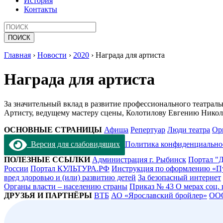
История
Контакты
Главная
›
Новости
›
2020
›
Награда для артиста
Награда для артиста
За значительный вклад в развитие профессионального театрал
Артисту, ведущему мастеру сцены, Колотилову Евгению Никола
ОСНОВНЫЕ СТРАНИЦЫ
Афиша
Репертуар
Люди театра
Ор
Версия для слабовидящих
Политика конфиденциально
ПОЛЕЗНЫЕ ССЫЛКИ
Администрация г. Рыбинск
Портал "Д
России
Портал КУЛЬТУРА.РФ
Инструкция по оформлению «П
вред здоровью и (или) развитию детей
За безопасный интернет
Органы власти – населению страны
Приказ № 43 О мерах соц.
ДРУЗЬЯ И ПАРТНЁРЫ
ВТБ
АО «Ярославский бройлер»
ОО