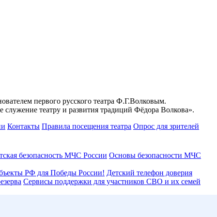
ователем первого русского театра Ф.Г.Волковым.
е служение театру и развития традиций Фёдора Волкова».
ии
Контакты
Правила посещения театра
Опрос для зрителей
тская безопасность МЧС России
Основы безопасности МЧС
бъекты РФ для Победы России!
Детский телефон доверия
езерва
Сервисы поддержки для участников СВО и их семей