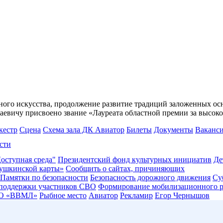
ьного искусства, продолжение развитие традиций заложенных осн
евичу присвоено звание «Лауреата областной премии за высоко
кестр
Сцена
Схема зала ДК Авиатор
Билеты
Документы
Ваканс
сти
оступная среда"
Президентский фонд культурных инициатив
Де
ушкинской карты»
Сообщить о сайтах, причиняющих
Памятки по безопасности
Безопасность дорожного движения
Су
 поддержки участников СВО
Формирование мобилизационного р
О «ВВМЛ»
Рыбное место
Авиатор
Рекламир
Егор Чернышов