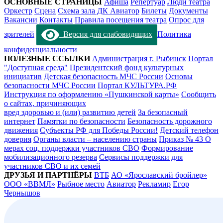
ОСНОВНЫЕ СТРАНИЦЫ
Афиша
Репертуар
Люди театра
Оркестр
Сцена
Схема зала ДК Авиатор
Билеты
Документы
Вакансии
Контакты
Правила посещения театра
Опрос для
зрителей
Версия для слабовидящих
Политика
конфиденциальности
ПОЛЕЗНЫЕ ССЫЛКИ
Администрация г. Рыбинск
Портал
"Доступная среда"
Президентский фонд культурных
инициатив
Детская безопасность МЧС России
Основы
безопасности МЧС России
Портал КУЛЬТУРА.РФ
Инструкция по оформлению «Пушкинской карты»
Сообщить
о сайтах, причиняющих
вред здоровью и (или) развитию детей
За безопасный
интернет
Памятки по безопасности
Безопасность дорожного
движения
Субъекты РФ для Победы России!
Детский телефон
доверия
Органы власти – населению страны
Приказ № 43 О
мерах соц. поддержки участников СВО
Формирование
мобилизационного резерва
Сервисы поддержки для
участников СВО и их семей
ДРУЗЬЯ И ПАРТНЁРЫ
ВТБ
АО «Ярославский бройлер»
ООО «ВВМЛ»
Рыбное место
Авиатор
Рекламир
Егор
Чернышов