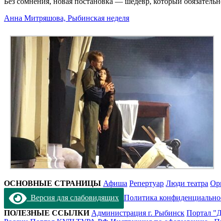
Без сомнения, новая постановка — шедевр, который обязательн
Анна Митряшова, Рыбинская неделя
ОСНОВНЫЕ СТРАНИЦЫ
Афиша
Репертуар
Люди театра
Ор
Версия для слабовидящих
Политика конфиденциально
ПОЛЕЗНЫЕ ССЫЛКИ
Администрация г. Рыбинск
Портал "Д