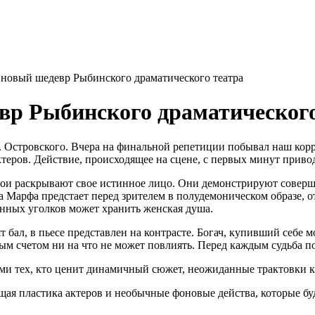
овый шедевр Рыбинского драматического театра
р Рыбинского драматического
.Н. Островского. Вчера на финальной репетиции побывал наш кор
ктеров. Действие, происходящее на сцене, с первых минут привод
герои раскрывают свое истинное лицо. Они демонстрируют соверш
 Марфа предстает перед зрителем в полудемоническом образе, о
енных уголков может хранить женская душа.
 бал, в пьесе представлен на контрасте. Богач, купивший себе
ым счетом ни на что не может повлиять. Перед каждым судьба по
и тех, кто ценит динамичный сюжет, неожиданные трактовки кл
ая пластика актеров и необычные фоновые действа, которые буд