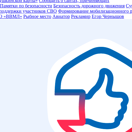
ушкинской карты»
Сообщить о сайтах, причиняющих
Памятки по безопасности
Безопасность дорожного движения
Су
 поддержки участников СВО
Формирование мобилизационного р
О «ВВМЛ»
Рыбное место
Авиатор
Рекламир
Егор Чернышов