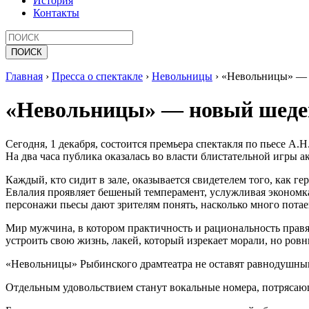
История
Контакты
Главная
›
Пресса о спектакле
›
Невольницы
›
«Невольницы» — н
«Невольницы» — новый шедев
Сегодня, 1 декабря, состоится премьера спектакля по пьесе А
На два часа публика оказалась во власти блистательной игры а
Каждый, кто сидит в зале, оказывается свидетелем того, как 
Евлалия проявляет бешеный темперамент, услужливая экономка
персонажи пьесы дают зрителям понять, насколько много пота
Мир мужчина, в котором практичность и рациональность правят
устроить свою жизнь, лакей, который изрекает морали, но ровн
«Невольницы» Рыбинского драмтеатра не оставят равнодушным
Отдельным удовольствием станут вокальные номера, потрясающ