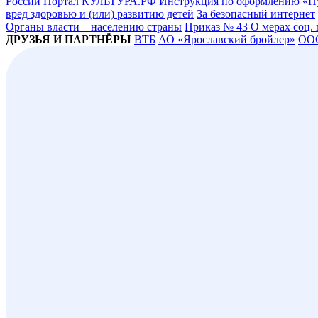
России
Портал КУЛЬТУРА.РФ
Инструкция по оформлению «П
вред здоровью и (или) развитию детей
За безопасный интернет
Органы власти – населению страны
Приказ № 43 О мерах соц.
ДРУЗЬЯ И ПАРТНЁРЫ
ВТБ
АО «Ярославский бройлер»
ОО