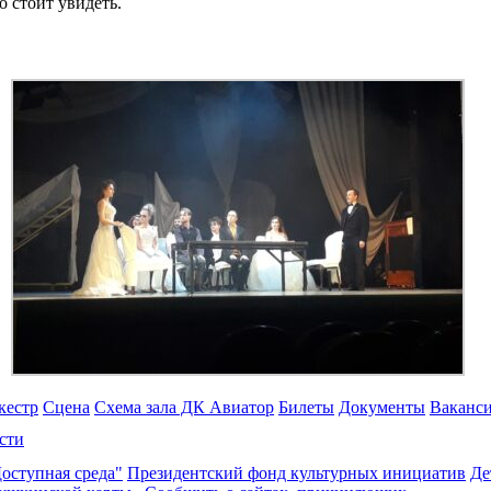
о стоит увидеть.
кестр
Сцена
Схема зала ДК Авиатор
Билеты
Документы
Ваканс
сти
оступная среда"
Президентский фонд культурных инициатив
Де