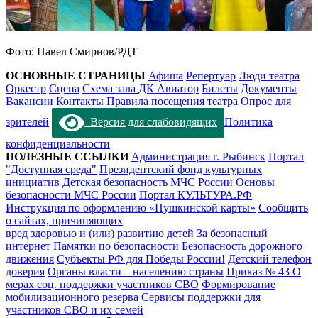
Фото: Павел Смирнов/РДТ
ОСНОВНЫЕ СТРАНИЦЫ
Афиша
Репертуар
Люди театра
Оркестр
Сцена
Схема зала ДК Авиатор
Билеты
Документы
Вакансии
Контакты
Правила посещения театра
Опрос для
зрителей
Версия для слабовидящих
Политика
конфиденциальности
ПОЛЕЗНЫЕ ССЫЛКИ
Администрация г. Рыбинск
Портал
"Доступная среда"
Президентский фонд культурных
инициатив
Детская безопасность МЧС России
Основы
безопасности МЧС России
Портал КУЛЬТУРА.РФ
Инструкция по оформлению «Пушкинской карты»
Сообщить
о сайтах, причиняющих
вред здоровью и (или) развитию детей
За безопасный
интернет
Памятки по безопасности
Безопасность дорожного
движения
Субъекты РФ для Победы России!
Детский телефон
доверия
Органы власти – населению страны
Приказ № 43 О
мерах соц. поддержки участников СВО
Формирование
мобилизационного резерва
Сервисы поддержки для
участников СВО и их семей