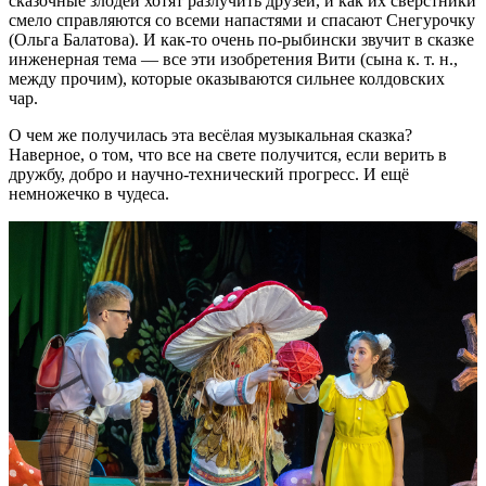
сказочные злодеи хотят разлучить друзей, и как их сверстники
смело справляются со всеми напастями и спасают Снегурочку
(Ольга Балатова). И как-то очень по-рыбински звучит в сказке
инженерная тема — все эти изобретения Вити (сына к. т. н.,
между прочим), которые оказываются сильнее колдовских
чар.
О чем же получилась эта весёлая музыкальная сказка?
Наверное, о том, что все на свете получится, если верить в
дружбу, добро и научно-технический прогресс. И ещё
немножечко в чудеса.