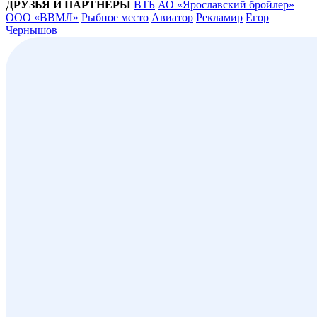
ДРУЗЬЯ И ПАРТНЁРЫ
ВТБ
АО «Ярославский бройлер»
ООО «ВВМЛ»
Рыбное место
Авиатор
Рекламир
Егор
Чернышов