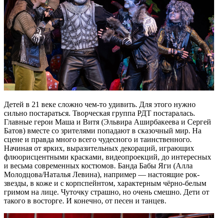
Детей в 21 веке сложно чем-то удивить. Для этого нужно
сильно постараться. Творческая группа РДТ постаралась.
Главные герои Маша и Витя (Эльвира Аширбакеева и Сергей
Батов) вместе со зрителями попадают в сказочный мир. На
сцене и правда много всего чудесного и таинственного.
Начиная от ярких, выразительных декораций, играющих
флюорисцентными красками, видеопроекций, до интересных
и весьма современных костюмов. Банда Бабы Яги (Алла
Молодцова/Наталья Левина), например — настоящие рок-
звезды, в коже и с корпспейнтом, характерным чёрно-белым
гримом на лице. Чуточку страшно, но очень смешно. Дети от
такого в восторге. И конечно, от песен и танцев.