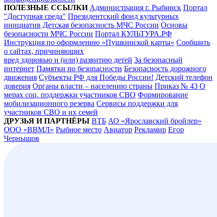
ПОЛЕЗНЫЕ ССЫЛКИ
Администрация г. Рыбинск
Портал
"Доступная среда"
Президентский фонд культурных
инициатив
Детская безопасность МЧС России
Основы
безопасности МЧС России
Портал КУЛЬТУРА.РФ
Инструкция по оформлению «Пушкинской карты»
Сообщить
о сайтах, причиняющих
вред здоровью и (или) развитию детей
За безопасный
интернет
Памятки по безопасности
Безопасность дорожного
движения
Субъекты РФ для Победы России!
Детский телефон
доверия
Органы власти – населению страны
Приказ № 43 О
мерах соц. поддержки участников СВО
Формирование
мобилизационного резерва
Сервисы поддержки для
участников СВО и их семей
ДРУЗЬЯ И ПАРТНЁРЫ
ВТБ
АО «Ярославский бройлер»
ООО «ВВМЛ»
Рыбное место
Авиатор
Рекламир
Егор
Чернышов