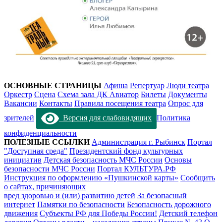
ОСНОВНЫЕ СТРАНИЦЫ
Афиша
Репертуар
Люди театра
Оркестр
Сцена
Схема зала ДК Авиатор
Билеты
Документы
Вакансии
Контакты
Правила посещения театра
Опрос для
зрителей
Версия для слабовидящих
Политика
конфиденциальности
ПОЛЕЗНЫЕ ССЫЛКИ
Администрация г. Рыбинск
Портал
"Доступная среда"
Президентский фонд культурных
инициатив
Детская безопасность МЧС России
Основы
безопасности МЧС России
Портал КУЛЬТУРА.РФ
Инструкция по оформлению «Пушкинской карты»
Сообщить
о сайтах, причиняющих
вред здоровью и (или) развитию детей
За безопасный
интернет
Памятки по безопасности
Безопасность дорожного
движения
Субъекты РФ для Победы России!
Детский телефон