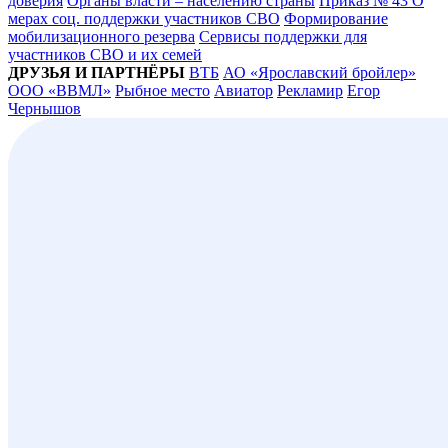
доверия
Органы власти – населению страны
Приказ № 43 О
мерах соц. поддержки участников СВО
Формирование
мобилизационного резерва
Сервисы поддержки для
участников СВО и их семей
ДРУЗЬЯ И ПАРТНЁРЫ
ВТБ
АО «Ярославский бройлер»
ООО «ВВМЛ»
Рыбное место
Авиатор
Рекламир
Егор
Чернышов