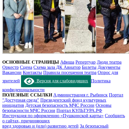
ОСНОВНЫЕ СТРАНИЦЫ
Афиша
Репертуар
Люди театра
Оркестр
Сцена
Схема зала ДК Авиатор
Билеты
Документы
Вакансии
Контакты
Правила посещения театра
Опрос для
зрителей
Версия для слабовидящих
Политика
конфиденциальности
ПОЛЕЗНЫЕ ССЫЛКИ
Администрация г. Рыбинск
Портал
"Доступная среда"
Президентский фонд культурных
инициатив
Детская безопасность МЧС России
Основы
безопасности МЧС России
Портал КУЛЬТУРА.РФ
Инструкция по оформлению «Пушкинской карты»
Сообщить
о сайтах, причиняющих
вред здоровью и (или) развитию детей
За безопасный