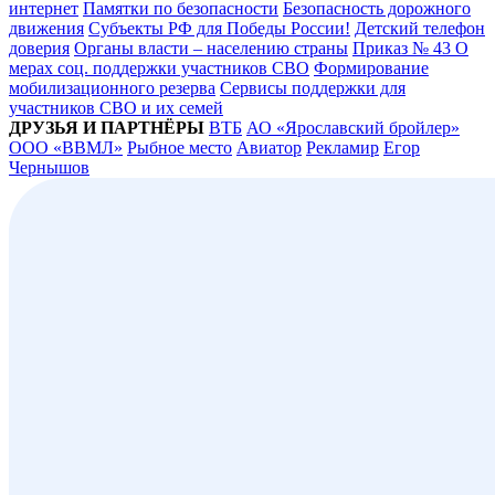
интернет
Памятки по безопасности
Безопасность дорожного
движения
Субъекты РФ для Победы России!
Детский телефон
доверия
Органы власти – населению страны
Приказ № 43 О
мерах соц. поддержки участников СВО
Формирование
мобилизационного резерва
Сервисы поддержки для
участников СВО и их семей
ДРУЗЬЯ И ПАРТНЁРЫ
ВТБ
АО «Ярославский бройлер»
ООО «ВВМЛ»
Рыбное место
Авиатор
Рекламир
Егор
Чернышов