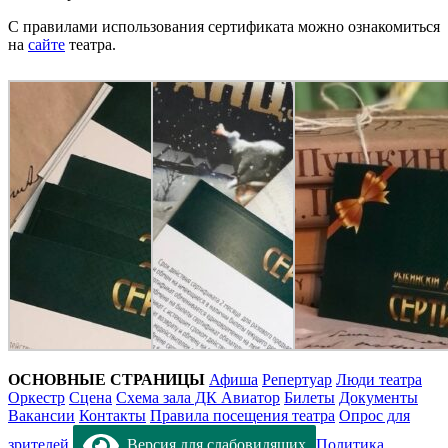
С правилами использования сертификата можно ознакомиться
на
сайте
театра.
ОСНОВНЫЕ СТРАНИЦЫ
Афиша
Репертуар
Люди театра
Оркестр
Сцена
Схема зала ДК Авиатор
Билеты
Документы
Вакансии
Контакты
Правила посещения театра
Опрос для
зрителей
Версия для слабовидящих
Политика