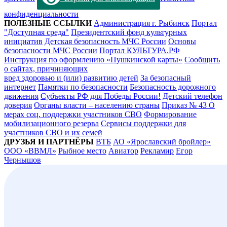
конфиденциальности
ПОЛЕЗНЫЕ ССЫЛКИ
Администрация г. Рыбинск
Портал
"Доступная среда"
Президентский фонд культурных
инициатив
Детская безопасность МЧС России
Основы
безопасности МЧС России
Портал КУЛЬТУРА.РФ
Инструкция по оформлению «Пушкинской карты»
Сообщить
о сайтах, причиняющих
вред здоровью и (или) развитию детей
За безопасный
интернет
Памятки по безопасности
Безопасность дорожного
движения
Субъекты РФ для Победы России!
Детский телефон
доверия
Органы власти – населению страны
Приказ № 43 О
мерах соц. поддержки участников СВО
Формирование
мобилизационного резерва
Сервисы поддержки для
участников СВО и их семей
ДРУЗЬЯ И ПАРТНЁРЫ
ВТБ
АО «Ярославский бройлер»
ООО «ВВМЛ»
Рыбное место
Авиатор
Рекламир
Егор
Чернышов