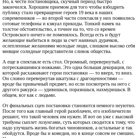
Но, к чести постановщика, скучный период быстро
закончился. Хорошим приемом для того чтобы взбодрить
публику стало превращение героев 19 века в наших
современников — во второй части спектакля у них появились
сотовые телефоны и кэжуал прикиды. Тонкий намек на
толстое обстоятельство, а точнее на то, что со времен
Островского ничего не поменялось. Всегда есть и будут
желающие выбиться в люди за счет наивных дурачков,
ослепленные желаниями молодые люди, слишком высоко себя
мнящие солидные представители сливок общества.
А еще в спектакле есть стол. Огромный, перевернутый, с
потрескавшимися ножками. Это одна большая декорация, по
которой расхаживают герои постановки — то вверх, то вниз.
Он словно перевернутая шкатулка с драгоценностями —
вроде бы привычный предмет, но если посмотреть на него с
другого ракурса — удивишься, поразишься, нахмуришься. В
общем, все как с людьми.
От финальных сцен постановки становится немного неуютно.
После того как главный герой разоблачен, его изобличители
решают, что такой человек им нужен. И вот он уже с высокой
трибуны сыплет лозунгами, суть которых сводится к тому, что
надо улучшать жизнь богатых чиновников, а остальные и так
обойдутся. Вроде бы и комедия, но в конце совсем не смешно.