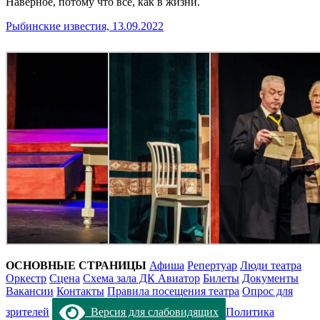
Наверное, потому что все, как в жизни.
Рыбинские известия, 13.09.2022
ОСНОВНЫЕ СТРАНИЦЫ
Афиша
Репертуар
Люди театра
Оркестр
Сцена
Схема зала ДК Авиатор
Билеты
Документы
Вакансии
Контакты
Правила посещения театра
Опрос для
зрителей
Версия для слабовидящих
Политика