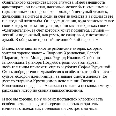
обаятельного карьериста Егора Глумова. Имея внешность
аристократа, он показал, насколько может быть смешным и
саркастичным его персонаж — молодой неглупый человек,
желающий выбиться в люди за счет знакомств в высшем свете
и выгодной женитьбы. Он ведет дневник, куда записывает все
свои хитроумные манипуляции, описывает в красках своих
«благодетелей», за счет которых хочет подняться. Глумов —
легкий и подвижный, как ртуть, не слащавый, с потаенной
думой. В общем, не пресный, не однобокий персонаж.
В спектакле заняты многие рыбинские актеры, которых
зрители хорошо знают – Людмила Храновская, Сергей
Шарагин, Алла Молодцова, Эдуард Иванов. Особенно
запомнилась Гульнора Поздняк в роли богатой вдовы,
любительницы привечать сирых и убогих Софьи Турусиной.
Смесь добродетели и мракобесия в особе, от которой зависит
судьба молодой племянницы, вызывает смех и жалость. Ее
дуэт со стариком Крутицким в исполнении Евгения
Колотилова порадовал. Аксакалы смогли за несколько минут
рассказать историю своих взаимоотношений.
И все бы хорошо, но у многих постановок классики есть
особенность — нередко в середине спектакля зритель
начинает отвлекаться, позевывать и смотреть на часы.