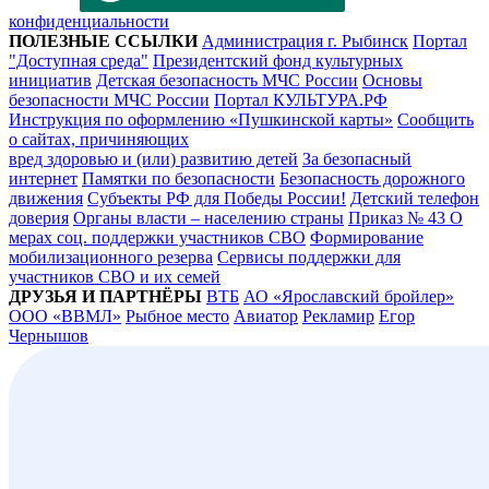
конфиденциальности
ПОЛЕЗНЫЕ ССЫЛКИ
Администрация г. Рыбинск
Портал
"Доступная среда"
Президентский фонд культурных
инициатив
Детская безопасность МЧС России
Основы
безопасности МЧС России
Портал КУЛЬТУРА.РФ
Инструкция по оформлению «Пушкинской карты»
Сообщить
о сайтах, причиняющих
вред здоровью и (или) развитию детей
За безопасный
интернет
Памятки по безопасности
Безопасность дорожного
движения
Субъекты РФ для Победы России!
Детский телефон
доверия
Органы власти – населению страны
Приказ № 43 О
мерах соц. поддержки участников СВО
Формирование
мобилизационного резерва
Сервисы поддержки для
участников СВО и их семей
ДРУЗЬЯ И ПАРТНЁРЫ
ВТБ
АО «Ярославский бройлер»
ООО «ВВМЛ»
Рыбное место
Авиатор
Рекламир
Егор
Чернышов