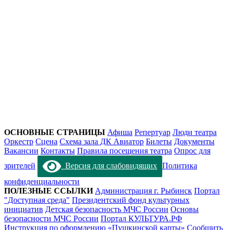
ОСНОВНЫЕ СТРАНИЦЫ
Афиша
Репертуар
Люди театра
Оркестр
Сцена
Схема зала ДК Авиатор
Билеты
Документы
Вакансии
Контакты
Правила посещения театра
Опрос для
зрителей
Версия для слабовидящих
Политика
конфиденциальности
ПОЛЕЗНЫЕ ССЫЛКИ
Администрация г. Рыбинск
Портал
"Доступная среда"
Президентский фонд культурных
инициатив
Детская безопасность МЧС России
Основы
безопасности МЧС России
Портал КУЛЬТУРА.РФ
Инструкция по оформлению «Пушкинской карты»
Сообщить