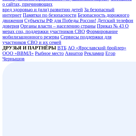
о сайтах, причиняющих
вред здоровью и (или) развитию детей
За безопасный
интернет
Памятки по безопасности
Безопасность дорожного
движения
Субъекты РФ для Победы России!
Детский телефон
доверия
Органы власти – населению страны
Приказ № 43 О
мерах соц. поддержки участников СВО
Формирование
мобилизационного резерва
Сервисы поддержки для
участников СВО и их семей
ДРУЗЬЯ И ПАРТНЁРЫ
ВТБ
АО «Ярославский бройлер»
ООО «ВВМЛ»
Рыбное место
Авиатор
Рекламир
Егор
Чернышов