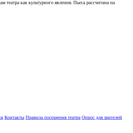
 театра как культурного явления. Пьеса рассчитана на
ии
Контакты
Правила посещения театра
Опрос для зрителей