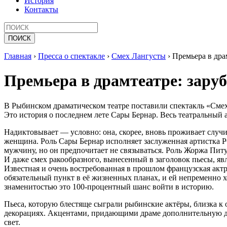
История
Контакты
Главная
›
Пресса о спектакле
›
Смех Лангусты
›
Премьера в драм
Премьера в драмтеатре: заруб
В Рыбинском драматическом театре поставили спектакль «Смех
Это история о последнем лете Сары Бернар. Весь театральный
Надиктовывает — условно: она, скорее, вновь проживает случи
женщина. Роль Сары Бернар исполняет заслуженная артистка 
мужчину, но он предпочитает не связываться. Роль Жоржа Пит
И даже смех ракообразного, вынесенный в заголовок пьесы, яв
Известная и очень востребованная в прошлом французская актр
обязательный пункт в её жизненных планах, и ей непременно хо
знаменитостью это 100-процентный шанс войти в историю.
Пьеса, которую блестяще сыграли рыбинские актёры, близка к
декорациях. Акцентами, придающими драме дополнительную ди
свет.