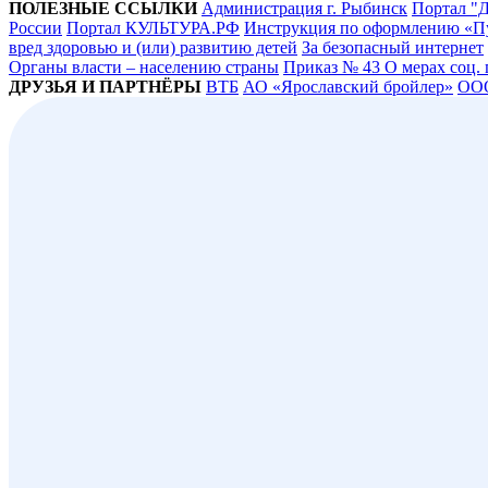
ПОЛЕЗНЫЕ ССЫЛКИ
Администрация г. Рыбинск
Портал "Д
России
Портал КУЛЬТУРА.РФ
Инструкция по оформлению «П
вред здоровью и (или) развитию детей
За безопасный интернет
Органы власти – населению страны
Приказ № 43 О мерах соц.
ДРУЗЬЯ И ПАРТНЁРЫ
ВТБ
АО «Ярославский бройлер»
ОО