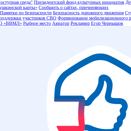
оступная среда"
Президентский фонд культурных инициатив
Де
ушкинской карты»
Сообщить о сайтах, причиняющих
Памятки по безопасности
Безопасность дорожного движения
Су
 поддержки участников СВО
Формирование мобилизационного р
О «ВВМЛ»
Рыбное место
Авиатор
Рекламир
Егор Чернышов