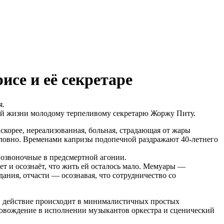
исе и её секретаре
я.
ной жизни молодому терпеливому секретарю Жоржу Питу.
скорее, нереализованная, больная, страдающая от жары
ловно. Временами капризы подопечной раздражают 40-летнего
позвоночные в предсмертной агонии.
ет и осознаёт, что жить ей осталось мало. Мемуары —
дания, отчасти — осознавая, что сотрудничество со
в, действие происходит в минималистичных простых
овождение в исполнении музыкантов оркестра и сценический