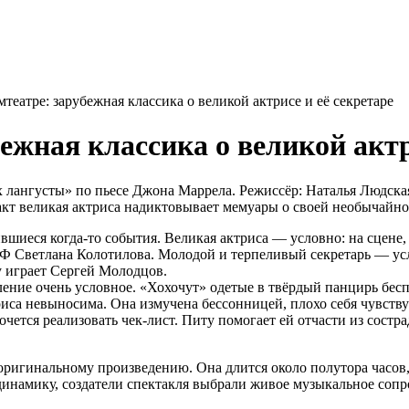
театре: зарубежная классика о великой актрисе и её секретаре
ежная классика о великой актр
 лангусты» по пьесе Джона Маррела. Режиссёр: Наталья Людска
 акт великая актриса надиктовывает мемуары о своей необычай
вшиеся когда-то события. Великая актриса — условно: на сцене, 
РФ Светлана Колотилова. Молодой и терпеливый секретарь — ус
у играет Сергей Молодцов.
ление очень условное. «Хохочут» одетые в твёрдый панцирь бес
иса невыносима. Она измучена бессонницей, плохо себя чувству
чется реализовать чек-лист. Питу помогает ей отчасти из состра
 оригинальному произведению. Она длится около полутора часо
намику, создатели спектакля выбрали живое музыкальное сопр