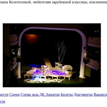
ланы Колотиловой, любителям зарубежной классики, поклонникам
кестр
Сцена
Схема зала ДК Авиатор
Билеты
Документы
Ваканс
сти