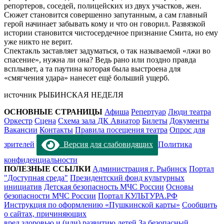
репортеров, соседей, полицейских из двух участков, жен.
Сюжет становится совершенно запутанным, а сам главный
герой начинает забывать кому и что он говорил. Развязкой
истории становится чистосердечное признание Смита, но ему
уже никто не верит.
Спектакль заставляет задуматься, о так называемой «лжи во
спасение», нужна ли она? Ведь рано или поздно правда
всплывет, а та паутина которая была выстроена для
«смягчения удара» нанесет ещё больший ущерб.
источник РЫБИНСКАЯ НЕДЕЛЯ
ОСНОВНЫЕ СТРАНИЦЫ
Афиша
Репертуар
Люди театра
Оркестр
Сцена
Схема зала ДК Авиатор
Билеты
Документы
Вакансии
Контакты
Правила посещения театра
Опрос для
зрителей
Версия для слабовидящих
Политика
конфиденциальности
ПОЛЕЗНЫЕ ССЫЛКИ
Администрация г. Рыбинск
Портал
"Доступная среда"
Президентский фонд культурных
инициатив
Детская безопасность МЧС России
Основы
безопасности МЧС России
Портал КУЛЬТУРА.РФ
Инструкция по оформлению «Пушкинской карты»
Сообщить
о сайтах, причиняющих
вред здоровью и (или) развитию детей
За безопасный