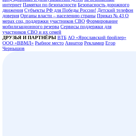
интернет
Памятки по безопасности
Безопасность дорожного
движения
Субъекты РФ для Победы России!
Детский телефон
доверия
Органы власти – населению страны
Приказ № 43 О
мерах соц. поддержки участников СВО
Формирование
мобилизационного резерва
Сервисы поддержки для
участников СВО и их семей
ДРУЗЬЯ И ПАРТНЁРЫ
ВТБ
АО «Ярославский бройлер»
ООО «ВВМЛ»
Рыбное место
Авиатор
Рекламир
Егор
Чернышов