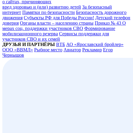
о сайтах, причиняющих
вред здоровью и (или) развитию детей
За безопасный
интернет
Памятки по безопасности
Безопасность дорожного
движения
Субъекты РФ для Победы России!
Детский телефон
доверия
Органы власти – населению страны
Приказ № 43 О
мерах соц. поддержки участников СВО
Формирование
мобилизационного резерва
Сервисы поддержки для
участников СВО и их семей
ДРУЗЬЯ И ПАРТНЁРЫ
ВТБ
АО «Ярославский бройлер»
ООО «ВВМЛ»
Рыбное место
Авиатор
Рекламир
Егор
Чернышов