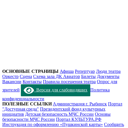
ОСНОВНЫЕ СТРАНИЦЫ
Афиша
Репертуар
Люди театра
Оркестр
Сцена
Схема зала ДК Авиатор
Билеты
Документы
Вакансии
Контакты
Правила посещения театра
Опрос для
зрителей
Версия для слабовидящих
Политика
конфиденциальности
ПОЛЕЗНЫЕ ССЫЛКИ
Администрация г. Рыбинск
Портал
"Доступная среда"
Президентский фонд культурных
инициатив
Детская безопасность МЧС России
Основы
безопасности МЧС России
Портал КУЛЬТУРА.РФ
Инструкция по оформлению «Пушкинской карты»
Сообщить