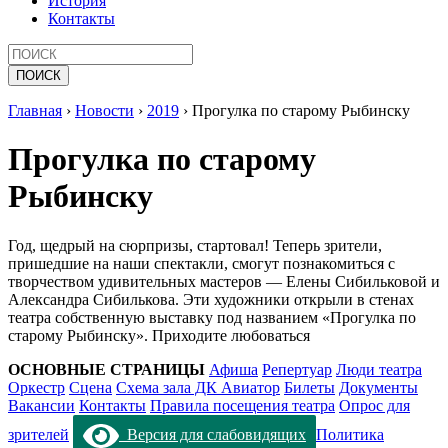
История
Контакты
Главная
›
Новости
›
2019
›
Прогулка по старому Рыбинску
Прогулка по старому
Рыбинску
Год, щедрый на сюрпризы, стартовал! Теперь зрители,
пришедшие на наши спектакли, смогут познакомиться с
творчеством удивительных мастеров — Елены Сибильковой и
Александра Сибилькова. Эти художники открыли в стенах
театра собственную выставку под названием «Прогулка по
старому Рыбинску». Приходите любоваться
ОСНОВНЫЕ СТРАНИЦЫ
Афиша
Репертуар
Люди театра
Оркестр
Сцена
Схема зала ДК Авиатор
Билеты
Документы
Вакансии
Контакты
Правила посещения театра
Опрос для
зрителей
Версия для слабовидящих
Политика