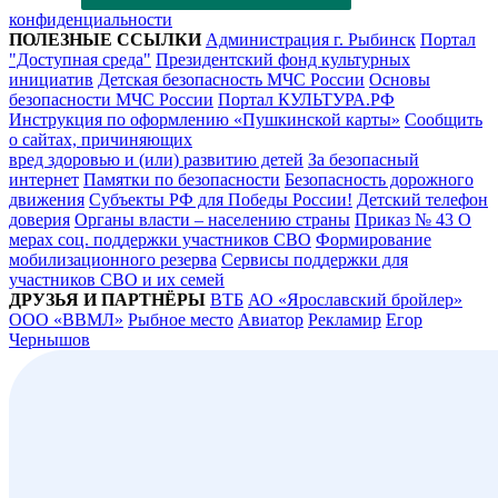
конфиденциальности
ПОЛЕЗНЫЕ ССЫЛКИ
Администрация г. Рыбинск
Портал
"Доступная среда"
Президентский фонд культурных
инициатив
Детская безопасность МЧС России
Основы
безопасности МЧС России
Портал КУЛЬТУРА.РФ
Инструкция по оформлению «Пушкинской карты»
Сообщить
о сайтах, причиняющих
вред здоровью и (или) развитию детей
За безопасный
интернет
Памятки по безопасности
Безопасность дорожного
движения
Субъекты РФ для Победы России!
Детский телефон
доверия
Органы власти – населению страны
Приказ № 43 О
мерах соц. поддержки участников СВО
Формирование
мобилизационного резерва
Сервисы поддержки для
участников СВО и их семей
ДРУЗЬЯ И ПАРТНЁРЫ
ВТБ
АО «Ярославский бройлер»
ООО «ВВМЛ»
Рыбное место
Авиатор
Рекламир
Егор
Чернышов