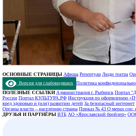
ОСНОВНЫЕ СТРАНИЦЫ
Афиша
Репертуар
Люди театра
Ор
Версия для слабовидящих
Политика конфиденциально
ПОЛЕЗНЫЕ ССЫЛКИ
Администрация г. Рыбинск
Портал "Д
России
Портал КУЛЬТУРА.РФ
Инструкция по оформлению «П
вред здоровью и (или) развитию детей
За безопасный интернет
Органы власти – населению страны
Приказ № 43 О мерах соц.
ДРУЗЬЯ И ПАРТНЁРЫ
ВТБ
АО «Ярославский бройлер»
ОО