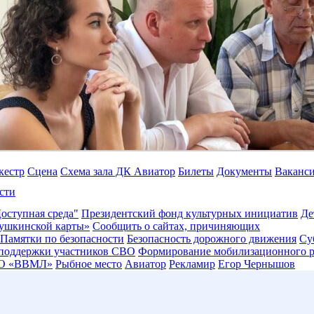
кестр
Сцена
Схема зала ДК Авиатор
Билеты
Документы
Ваканс
сти
оступная среда"
Президентский фонд культурных инициатив
Де
ушкинской карты»
Сообщить о сайтах, причиняющих
Памятки по безопасности
Безопасность дорожного движения
Су
 поддержки участников СВО
Формирование мобилизационного р
О «ВВМЛ»
Рыбное место
Авиатор
Рекламир
Егор Чернышов