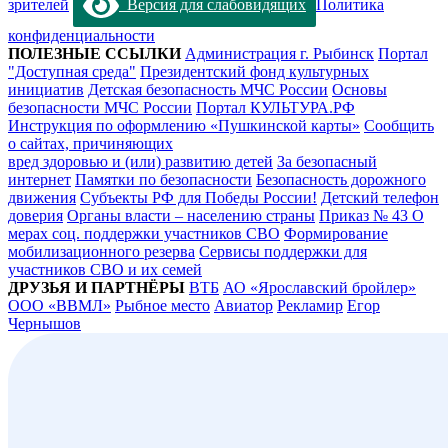
зрителей
Версия для слабовидящих
Политика
конфиденциальности
ПОЛЕЗНЫЕ ССЫЛКИ
Администрация г. Рыбинск
Портал
"Доступная среда"
Президентский фонд культурных
инициатив
Детская безопасность МЧС России
Основы
безопасности МЧС России
Портал КУЛЬТУРА.РФ
Инструкция по оформлению «Пушкинской карты»
Сообщить
о сайтах, причиняющих
вред здоровью и (или) развитию детей
За безопасный
интернет
Памятки по безопасности
Безопасность дорожного
движения
Субъекты РФ для Победы России!
Детский телефон
доверия
Органы власти – населению страны
Приказ № 43 О
мерах соц. поддержки участников СВО
Формирование
мобилизационного резерва
Сервисы поддержки для
участников СВО и их семей
ДРУЗЬЯ И ПАРТНЁРЫ
ВТБ
АО «Ярославский бройлер»
ООО «ВВМЛ»
Рыбное место
Авиатор
Рекламир
Егор
Чернышов