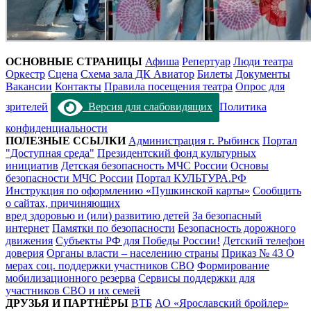
ОСНОВНЫЕ СТРАНИЦЫ
Афиша
Репертуар
Люди театра
Оркестр
Сцена
Схема зала ДК Авиатор
Билеты
Документы
Вакансии
Контакты
Правила посещения театра
Опрос для
зрителей
Версия для слабовидящих
Политика
конфиденциальности
ПОЛЕЗНЫЕ ССЫЛКИ
Администрация г. Рыбинск
Портал
"Доступная среда"
Президентский фонд культурных
инициатив
Детская безопасность МЧС России
Основы
безопасности МЧС России
Портал КУЛЬТУРА.РФ
Инструкция по оформлению «Пушкинской карты»
Сообщить
о сайтах, причиняющих
вред здоровью и (или) развитию детей
За безопасный
интернет
Памятки по безопасности
Безопасность дорожного
движения
Субъекты РФ для Победы России!
Детский телефон
доверия
Органы власти – населению страны
Приказ № 43 О
мерах соц. поддержки участников СВО
Формирование
мобилизационного резерва
Сервисы поддержки для
участников СВО и их семей
ДРУЗЬЯ И ПАРТНЁРЫ
ВТБ
АО «Ярославский бройлер»