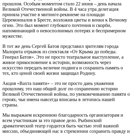
прошлом. Особым моментом стало 22 июня – день начала
Великой Отечественной войны. В 4 часа утра делегация
приняла участие в митинге-реквиеме на площади
Церемониалов в Бресте, возложив цветы и венки к Вечному
огню. Это был момент глубокого почтения и скорби,
напоминающий о невосполнимых потерях и беспримерном
мужестве.
В тот же день Сергей Батов представил зрителям города
Малорита отрывок из спектакля «От Крыма до победы.
Генерал Батов». Это не просто театральное выступление, а
живое прикосновение к истории, возможность через
искусство передать величие подвига и сохранить память о
тех, кто ценой своей жизни защищал Родину.
Акция «Вахта памяти» – это не просто дань уважения
прошлому, это наш общий долг по сохранению истории
Великой Отечественной войны, по увековечиванию памяти о
героях, чьи имена навсегда вписаны в летопись нашей
страны.
Мы выражаем искреннюю благодарность организаторам и
всем участникам за это правое дело. Рыбинский
драматический театр гордится быть частью этой важной
миссии, объединяющей нас в стремлении сохранить правду и