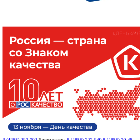
8 (4855) 289-093
Вахта театра
8 (4855) 222-849
8 (4855) 20-45-