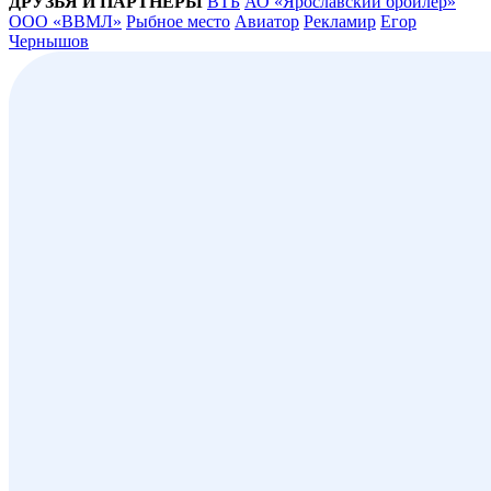
ДРУЗЬЯ И ПАРТНЁРЫ
ВТБ
АО «Ярославский бройлер»
ООО «ВВМЛ»
Рыбное место
Авиатор
Рекламир
Егор
Чернышов