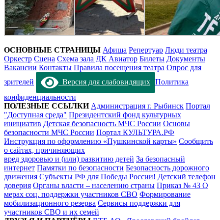
ОСНОВНЫЕ СТРАНИЦЫ
Афиша
Репертуар
Люди театра
Оркестр
Сцена
Схема зала ДК Авиатор
Билеты
Документы
Вакансии
Контакты
Правила посещения театра
Опрос для
зрителей
Версия для слабовидящих
Политика
конфиденциальности
ПОЛЕЗНЫЕ ССЫЛКИ
Администрация г. Рыбинск
Портал
"Доступная среда"
Президентский фонд культурных
инициатив
Детская безопасность МЧС России
Основы
безопасности МЧС России
Портал КУЛЬТУРА.РФ
Инструкция по оформлению «Пушкинской карты»
Сообщить
о сайтах, причиняющих
вред здоровью и (или) развитию детей
За безопасный
интернет
Памятки по безопасности
Безопасность дорожного
движения
Субъекты РФ для Победы России!
Детский телефон
доверия
Органы власти – населению страны
Приказ № 43 О
мерах соц. поддержки участников СВО
Формирование
мобилизационного резерва
Сервисы поддержки для
участников СВО и их семей