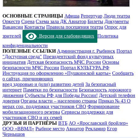
ОСНОВНЫЕ СТРАНИЦЫ
Афиша
Репертуар
Люди театра
Оркестр
Сцена
Схема зала ДК Авиатор
Билеты
Документы
Вакансии
Контакты
Правила посещения театра
Опрос для
зрителей
Версия для слабовидящих
Политика
конфиденциальности
ПОЛЕЗНЫЕ ССЫЛКИ
Администрация г. Рыбинск
Портал
"Доступная среда"
Президентский фонд культурных
инициатив
Детская безопасность МЧС России
Основы
безопасности МЧС России
Портал КУЛЬТУРА.РФ
Инструкция по оформлению «Пушкинской карты»
Сообщить
о сайтах, причиняющих
вред здоровью и (или) развитию детей
За безопасный
интернет
Памятки по безопасности
Безопасность дорожного
движения
Субъекты РФ для Победы России!
Детский телефон
доверия
Органы власти – населению страны
Приказ № 43 О
мерах соц. поддержки участников СВО
Формирование
мобилизационного резерва
Сервисы поддержки для
участников СВО и их семей
ДРУЗЬЯ И ПАРТНЁРЫ
ВТБ
АО «Ярославский бройлер»
ООО «ВВМЛ»
Рыбное место
Авиатор
Рекламир
Егор
Чернышов