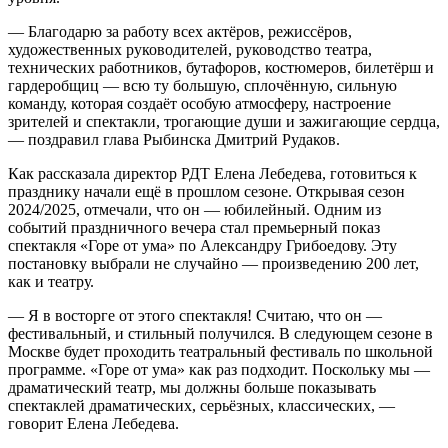
— Благодарю за работу всех актёров, режиссёров,
художественных руководителей, руководство театра,
технических работников, бутафоров, костюмеров, билетёрш и
гардеробщиц — всю ту большую, сплочённую, сильную
команду, которая создаёт особую атмосферу, настроение
зрителей и спектакли, трогающие души и зажигающие сердца,
— поздравил глава Рыбинска Дмитрий Рудаков.
Как рассказала директор РДТ Елена Лебедева, готовиться к
празднику начали ещё в прошлом сезоне. Открывая сезон
2024/2025, отмечали, что он — юбилейный. Одним из
событий праздничного вечера стал премьерный показ
спектакля «Горе от ума» по Александру Грибоедову. Эту
постановку выбрали не случайно — произведению 200 лет,
как и театру.
— Я в восторге от этого спектакля! Считаю, что он —
фестивальный, и стильный получился. В следующем сезоне в
Москве будет проходить театральный фестиваль по школьной
программе. «Горе от ума» как раз подходит. Поскольку мы —
драматический театр, мы должны больше показывать
спектаклей драматических, серьёзных, классических, —
говорит Елена Лебедева.