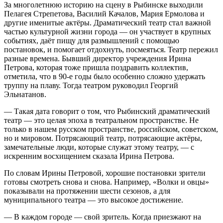
За многолетнюю историю на сцену в Рыбинске выходили
Пелагея Стрепетова, Василий Качалов, Мария Ермолова и
другие именитые актёры. Драматический театр стал важной
частью культурной жизни города — он участвует в крупных
событиях, даёт пищу для размышлений с помощью
постановок, и помогает отдохнуть, посмеяться. Театр пережил
разные времена. Бывший директор учреждения Ирина
Петрова, которая тоже пришла поздравить коллектив,
отметила, что в 90-е годы было особенно сложно удержать
труппу на плаву. Тогда театром руководил Георгий
Эльнатанов.
— Такая дата говорит о том, что Рыбинский драматический
театр — это целая эпоха в театральном пространстве. Не
только в нашем русском пространстве, российском, советском,
но и мировом. Потрясающий театр, потрясающие актёры,
замечательные люди, которые служат этому театру, — с
искренним восхищением сказала Ирина Петрова.
По словам Ирины Петровой, хорошие постановки зрители
готовы смотреть снова и снова. Например, «Волки и овцы»
показывали на протяжении шести сезонов, а для
муниципального театра — это высокое достижение.
— В каждом городе — свой зритель. Когда приезжают на