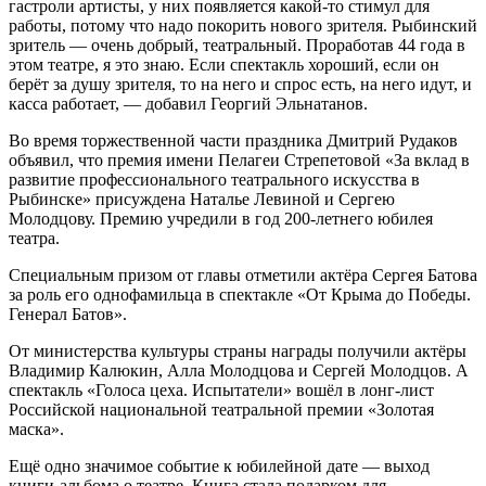
гастроли артисты, у них появляется какой-то стимул для
работы, потому что надо покорить нового зрителя. Рыбинский
зритель — очень добрый, театральный. Проработав 44 года в
этом театре, я это знаю. Если спектакль хороший, если он
берёт за душу зрителя, то на него и спрос есть, на него идут, и
касса работает, — добавил Георгий Эльнатанов.
Во время торжественной части праздника Дмитрий Рудаков
объявил, что премия имени Пелагеи Стрепетовой «За вклад в
развитие профессионального театрального искусства в
Рыбинске» присуждена Наталье Левиной и Сергею
Молодцову. Премию учредили в год 200-летнего юбилея
театра.
Специальным призом от главы отметили актёра Сергея Батова
за роль его однофамильца в спектакле «От Крыма до Победы.
Генерал Батов».
От министерства культуры страны награды получили актёры
Владимир Калюкин, Алла Молодцова и Сергей Молодцов. А
спектакль «Голоса цеха. Испытатели» вошёл в лонг-лист
Российской национальной театральной премии «Золотая
маска».
Ещё одно значимое событие к юбилейной дате — выход
книги-альбома о театре. Книга стала подарком для