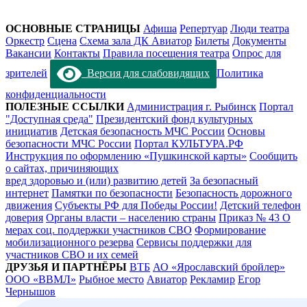
ОСНОВНЫЕ СТРАНИЦЫ
Афиша
Репертуар
Люди театра
Оркестр
Сцена
Схема зала ДК Авиатор
Билеты
Документы
Вакансии
Контакты
Правила посещения театра
Опрос для
зрителей
Версия для слабовидящих
Политика
конфиденциальности
ПОЛЕЗНЫЕ ССЫЛКИ
Администрация г. Рыбинск
Портал
"Доступная среда"
Президентский фонд культурных
инициатив
Детская безопасность МЧС России
Основы
безопасности МЧС России
Портал КУЛЬТУРА.РФ
Инструкция по оформлению «Пушкинской карты»
Сообщить
о сайтах, причиняющих
вред здоровью и (или) развитию детей
За безопасный
интернет
Памятки по безопасности
Безопасность дорожного
движения
Субъекты РФ для Победы России!
Детский телефон
доверия
Органы власти – населению страны
Приказ № 43 О
мерах соц. поддержки участников СВО
Формирование
мобилизационного резерва
Сервисы поддержки для
участников СВО и их семей
ДРУЗЬЯ И ПАРТНЁРЫ
ВТБ
АО «Ярославский бройлер»
ООО «ВВМЛ»
Рыбное место
Авиатор
Рекламир
Егор
Чернышов