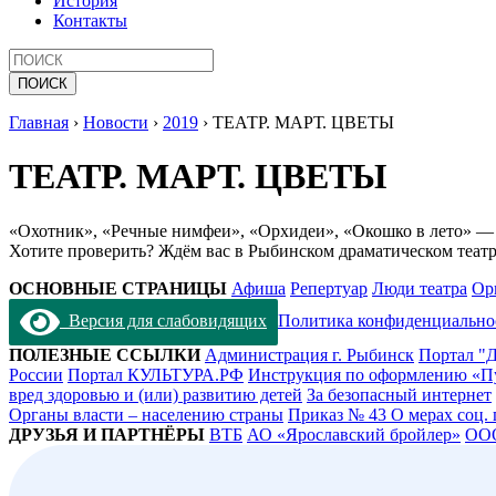
История
Контакты
Главная
›
Новости
›
2019
›
ТЕАТР. МАРТ. ЦВЕТЫ
ТЕАТР. МАРТ. ЦВЕТЫ
«Охотник», «Речные нимфеи», «Орхидеи», «Окошко в лето» — от
Хотите проверить? Ждём вас в Рыбинском драматическом теат
ОСНОВНЫЕ СТРАНИЦЫ
Афиша
Репертуар
Люди театра
Ор
Версия для слабовидящих
Политика конфиденциально
ПОЛЕЗНЫЕ ССЫЛКИ
Администрация г. Рыбинск
Портал "Д
России
Портал КУЛЬТУРА.РФ
Инструкция по оформлению «П
вред здоровью и (или) развитию детей
За безопасный интернет
Органы власти – населению страны
Приказ № 43 О мерах соц.
ДРУЗЬЯ И ПАРТНЁРЫ
ВТБ
АО «Ярославский бройлер»
ОО