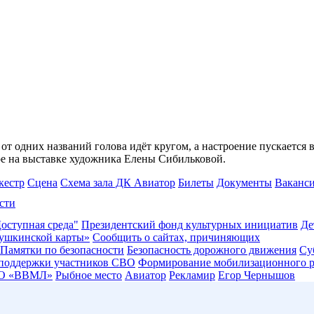
 одних названий голова идёт кругом, а настроение пускается в
ре на выставке художника Елены Сибильковой.
кестр
Сцена
Схема зала ДК Авиатор
Билеты
Документы
Ваканс
сти
оступная среда"
Президентский фонд культурных инициатив
Де
ушкинской карты»
Сообщить о сайтах, причиняющих
Памятки по безопасности
Безопасность дорожного движения
Су
 поддержки участников СВО
Формирование мобилизационного р
О «ВВМЛ»
Рыбное место
Авиатор
Рекламир
Егор Чернышов