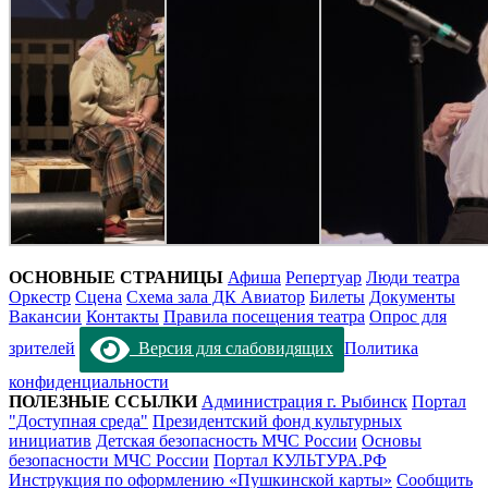
ОСНОВНЫЕ СТРАНИЦЫ
Афиша
Репертуар
Люди театра
Оркестр
Сцена
Схема зала ДК Авиатор
Билеты
Документы
Вакансии
Контакты
Правила посещения театра
Опрос для
зрителей
Версия для слабовидящих
Политика
конфиденциальности
ПОЛЕЗНЫЕ ССЫЛКИ
Администрация г. Рыбинск
Портал
"Доступная среда"
Президентский фонд культурных
инициатив
Детская безопасность МЧС России
Основы
безопасности МЧС России
Портал КУЛЬТУРА.РФ
Инструкция по оформлению «Пушкинской карты»
Сообщить