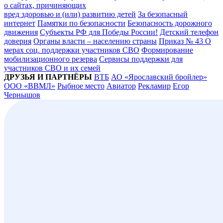
о сайтах, причиняющих
вред здоровью и (или) развитию детей
За безопасный
интернет
Памятки по безопасности
Безопасность дорожного
движения
Субъекты РФ для Победы России!
Детский телефон
доверия
Органы власти – населению страны
Приказ № 43 О
мерах соц. поддержки участников СВО
Формирование
мобилизационного резерва
Сервисы поддержки для
участников СВО и их семей
ДРУЗЬЯ И ПАРТНЁРЫ
ВТБ
АО «Ярославский бройлер»
ООО «ВВМЛ»
Рыбное место
Авиатор
Рекламир
Егор
Чернышов