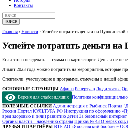
История
Контакты
Главная
›
Новости
›
Успейте потратить деньги на Пушкинской к
Успейте потратить деньги на 
Если этого не сделать — сумма на карте сгорит. Деньги не пер
Лимит 2023 года можно потратить на мероприятия, которые прой
Спектакли, участвующие в программе, отмечены в нашей афи
ОСНОВНЫЕ СТРАНИЦЫ
Афиша
Репертуар
Люди театра
Ор
Версия для слабовидящих
Политика конфиденциально
ПОЛЕЗНЫЕ ССЫЛКИ
Администрация г. Рыбинск
Портал "Д
России
Портал КУЛЬТУРА.РФ
Инструкция по оформлению «П
вред здоровью и (или) развитию детей
За безопасный интернет
Органы власти – населению страны
Приказ № 43 О мерах соц.
ДРУЗЬЯ И ПАРТНЁРЫ
ВТБ
АО «Ярославский бройлер»
ОО