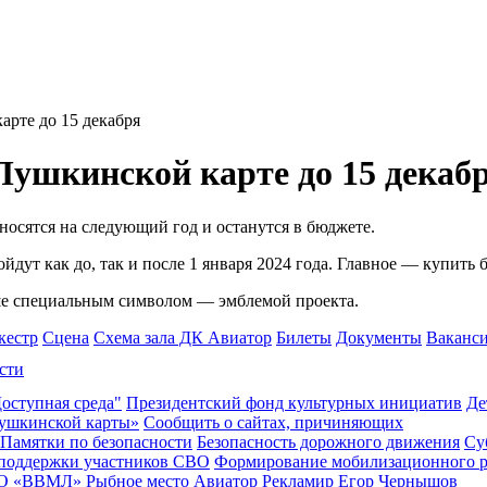
арте до 15 декабря
Пушкинской карте до 15 декаб
еносятся на следующий год и останутся в бюджете.
дут как до, так и после 1 января 2024 года. Главное — купить б
ше специальным символом — эмблемой проекта.
кестр
Сцена
Схема зала ДК Авиатор
Билеты
Документы
Ваканс
сти
оступная среда"
Президентский фонд культурных инициатив
Де
ушкинской карты»
Сообщить о сайтах, причиняющих
Памятки по безопасности
Безопасность дорожного движения
Су
 поддержки участников СВО
Формирование мобилизационного р
О «ВВМЛ»
Рыбное место
Авиатор
Рекламир
Егор Чернышов