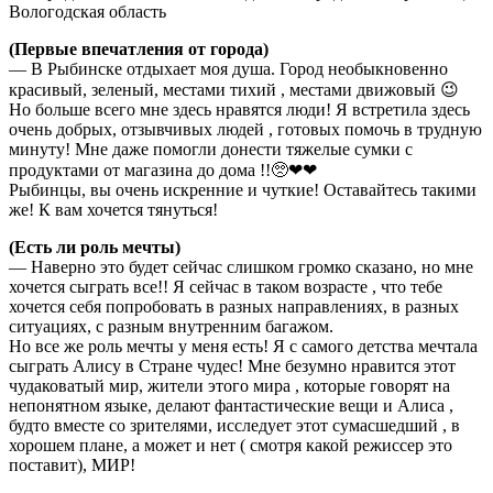
Вологодская область
(Первые впечатления от города)
— В Рыбинске отдыхает моя душа. Город необыкновенно
красивый, зеленый, местами тихий , местами движовый 😉
Но больше всего мне здесь нравятся люди! Я встретила здесь
очень добрых, отзывчивых людей , готовых помочь в трудную
минуту! Мне даже помогли донести тяжелые сумки с
продуктами от магазина до дома !!🥺❤❤
Рыбинцы, вы очень искренние и чуткие! Оставайтесь такими
же! К вам хочется тянуться!
(Есть ли роль мечты)
— Наверно это будет сейчас слишком громко сказано, но мне
хочется сыграть все!! Я сейчас в таком возрасте , что тебе
хочется себя попробовать в разных направлениях, в разных
ситуациях, с разным внутренним багажом.
Но все же роль мечты у меня есть! Я с самого детства мечтала
сыграть Алису в Стране чудес! Мне безумно нравится этот
чудаковатый мир, жители этого мира , которые говорят на
непонятном языке, делают фантастические вещи и Алиса ,
будто вместе со зрителями, исследует этот сумасшедший , в
хорошем плане, а может и нет ( смотря какой режиссер это
поставит), МИР!