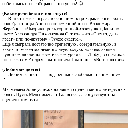
собиралась и не собираюсь отступать! 😌
(Какие роли были в институте)
— В институте я играла в основном острохарактерные роли :
роль буфетчицы Ани по современной пьесе Владимира
Жеребцова «Чморик», роль горничной-хохотушки Даши по
пьесе Александра Николаевича Островского «Светит, да не
греет» или по-другому «Чужое счастье».
Еще я сыграла достаточно трепетную , созерцательную , в
каких-то моментах немного неуклюжую, но обладающей
чувством любви на космическом уровне — Любу , в спектакле
по рассказам Андрея Платоновича Платонова «Возвращения».
(Любимые цветы)
— Любимые цветы — подаренные с любовью и вниманием
🤍
Мы желаем Алле успехов на нашей сцене и много интересных
ролей. Пусть Мельпомена и Талия всегда сопутствуют на
сценическом пути.