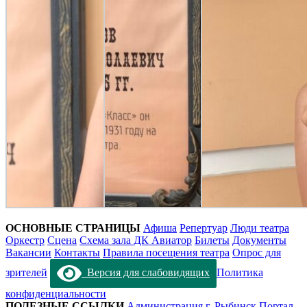
ОСНОВНЫЕ СТРАНИЦЫ
Афиша
Репертуар
Люди театра
Оркестр
Сцена
Схема зала ДК Авиатор
Билеты
Документы
Вакансии
Контакты
Правила посещения театра
Опрос для
зрителей
Версия для слабовидящих
Политика
конфиденциальности
ПОЛЕЗНЫЕ ССЫЛКИ
Администрация г. Рыбинск
Портал