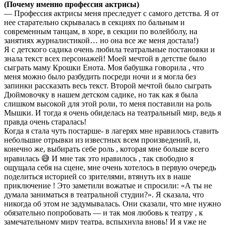
(Почему именно профессия актрисы)
— Профессия актрисы меня преследует с самого детства. Я от
нее старательно скрывалась в секциях по бальным и
современным танцам, в хоре, в секции по волейболу, на
занятиях журналистикой… но она все же меня достала!)
Я с детского садика очень любила театральные постановки и
знала текст всех персонажей! Моей мечтой в детстве было
сыграть маму Крошки Енота. Моя бабушка говорила , что
меня можно было разбудить посреди ночи и я могла без
запинки рассказать весь текст. Второй мечтой было сыграть
Дюймовочку в нашем детском садике, но так как я была
слишком высокой для этой роли, то меня поставили на роль
Мышки. И тогда я очень обиделась на театральный мир, ведь я
правда очень старалась!
Когда я стала чуть постарше- в лагерях мне нравилось ставить
небольшие отрывки из известных всем произведений, и,
конечно же, выбирать себе роль , которая мне больше всего
нравилась 😅 И мне так это нравилось , так свободно я
ощущала себя на сцене, мне очень хотелось в первую очередь
поделиться историей со зрителями, втянуть их в наше
приключение ! Это заметили вожатые и спросили: «А ты не
думала заниматься в театральной студии?». Я сказала, что
никогда об этом не задумывалась. Они сказали, что мне нужно
обязательно попробовать — и так моя любовь к театру , к
замечательному миру театра, вспыхнула вновь! И я уже не