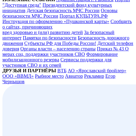
"Доступная среда"
Президентский фонд культурных
инициатив
Детская безопасность МЧС России
Основы
безопасности МЧС России
Портал КУЛЬТУРА.РФ
Инструкция по оформлению «Пушкинской карты»
Сообщить
о сайтах, причиняющих
вред здоровью и (или) развитию детей
За безопасный
интернет
Памятки по безопасности
Безопасность дорожного
движения
Субъекты РФ для Победы России!
Детский телефон
доверия
Органы власти – населению страны
Приказ № 43 О
мерах соц. поддержки участников СВО
Формирование
мобилизационного резерва
Сервисы поддержки для
участников СВО и их семей
ДРУЗЬЯ И ПАРТНЁРЫ
ВТБ
АО «Ярославский бройлер»
ООО «ВВМЛ»
Рыбное место
Авиатор
Рекламир
Егор
Чернышов