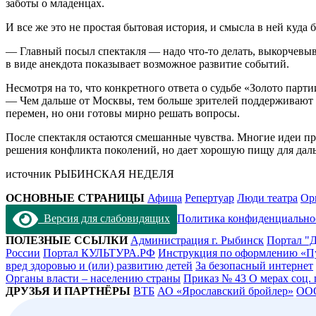
заботы о младенцах.
И все же это не простая бытовая история, и смысла в ней куда 
— Главный посыл спектакля — надо что-то делать, выкорчевыв
в виде анекдота показывает возможное развитие событий.
Несмотря на то, что конкретного ответа о судьбе «Золото парт
— Чем дальше от Москвы, тем больше зрителей поддерживают р
перемен, но они готовы мирно решать вопросы.
После спектакля остаются смешанные чувства. Многие идеи про
решения конфликта поколений, но дает хорошую пищу для да
источник РЫБИНСКАЯ НЕДЕЛЯ
ОСНОВНЫЕ СТРАНИЦЫ
Афиша
Репертуар
Люди театра
Ор
Версия для слабовидящих
Политика конфиденциально
ПОЛЕЗНЫЕ ССЫЛКИ
Администрация г. Рыбинск
Портал "Д
России
Портал КУЛЬТУРА.РФ
Инструкция по оформлению «П
вред здоровью и (или) развитию детей
За безопасный интернет
Органы власти – населению страны
Приказ № 43 О мерах соц.
ДРУЗЬЯ И ПАРТНЁРЫ
ВТБ
АО «Ярославский бройлер»
ОО