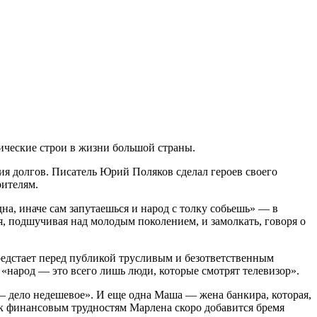
ические строи в жизни большой страны.
ия долгов. Писатель Юрий Поляков сделал героев своего
рителям.
а, иначе сам запутаешься и народ с толку собьешь» — в
, подшучивая над молодым поколением, и замолкать, говоря о
едстает перед публикой трусливым и безответственным
 «народ — это всего лишь люди, которые смотрят телевизор».
 дело недешевое». И еще одна Маша — жена банкира, которая,
о к финансовым трудностям Марлена скоро добавится бремя