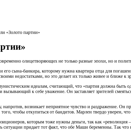
ли «Золото партии»
артии»
новременно олицетворяющих не только разные эпохи, но и полит
и его сына-банкира, которому нужна квартира отца для погашен
оими недостатками, но это делает их только живее и ближе к з
нистическим идеалам, считающий, что «партия должна быть одн
 вызывающий к себе уважение. Он заставляет зрителей смеяться
напротив, возникает неприятное чувство и раздражение. Он пр
того, чтобы откупиться от бандитов. Марлен твердо уверен, что
зиционеров, которым тоже нужны деньги, так как «революция —
ть ситуации придает тот факт, что обе Маши беременны. Так чт