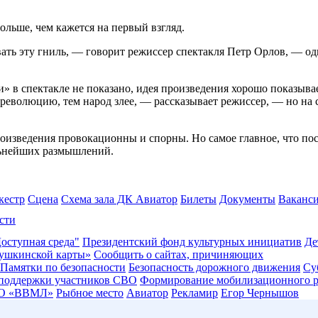
больше, чем кажется на первый взгляд.
ать эту гниль, — говорит режиссер спектакля Петр Орлов, — од
ии» в спектакле не показано, идея произведения хорошо показыв
еволюцию, тем народ злее, — рассказывает режиссер, — но на с
изведения провокационны и спорны. Но самое главное, что пост
льнейших размышлений.
кестр
Сцена
Схема зала ДК Авиатор
Билеты
Документы
Ваканс
сти
оступная среда"
Президентский фонд культурных инициатив
Де
ушкинской карты»
Сообщить о сайтах, причиняющих
Памятки по безопасности
Безопасность дорожного движения
Су
 поддержки участников СВО
Формирование мобилизационного р
О «ВВМЛ»
Рыбное место
Авиатор
Рекламир
Егор Чернышов