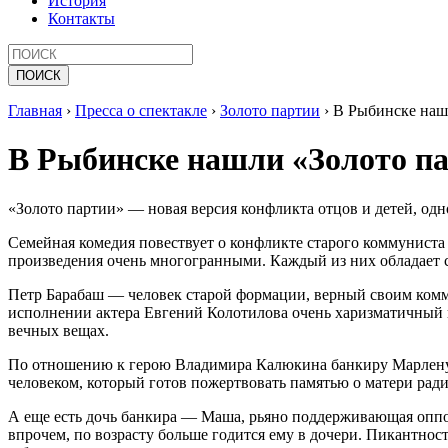
История
Контакты
Главная
›
Пресса о спектакле
›
Золото партии
›
В Рыбинске наш
В Рыбинске нашли «Золото п
«Золото партии» — новая версия конфликта отцов и детей, од
Семейная комедия повествует о конфликте старого коммуниста 
произведения очень многогранными. Каждый из них обладает св
Петр Барабаш — человек старой формации, верный своим комму
исполнении актера Евгений Колотилова очень харизматичный и
вечных вещах.
По отношению к герою Владимира Калюкина банкиру Марлену, 
человеком, который готов пожертвовать памятью о матери ради 
А еще есть дочь банкира — Маша, рьяно поддерживающая оппо
впрочем, по возрасту больше годится ему в дочери. Пикантнос