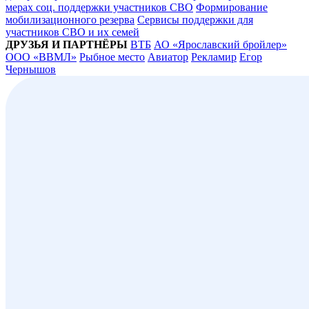
мерах соц. поддержки участников СВО
Формирование
мобилизационного резерва
Сервисы поддержки для
участников СВО и их семей
ДРУЗЬЯ И ПАРТНЁРЫ
ВТБ
АО «Ярославский бройлер»
ООО «ВВМЛ»
Рыбное место
Авиатор
Рекламир
Егор
Чернышов