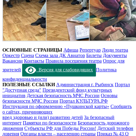
ОСНОВНЫЕ СТРАНИЦЫ
Афиша
Репертуар
Люди театра
Оркестр
Сцена
Схема зала ДК Авиатор
Билеты
Документы
Вакансии
Контакты
Правила посещения театра
Опрос для
зрителей
Версия для слабовидящих
Политика
конфиденциальности
ПОЛЕЗНЫЕ ССЫЛКИ
Администрация г. Рыбинск
Портал
"Доступная среда"
Президентский фонд культурных
инициатив
Детская безопасность МЧС России
Основы
безопасности МЧС России
Портал КУЛЬТУРА.РФ
Инструкция по оформлению «Пушкинской карты»
Сообщить
о сайтах, причиняющих
вред здоровью и (или) развитию детей
За безопасный
интернет
Памятки по безопасности
Безопасность дорожного
движения
Субъекты РФ для Победы России!
Детский телефон
доверия
Органы власти – населению страны
Приказ № 43 О