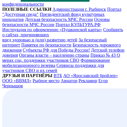
конфиденциальности
ПОЛЕЗНЫЕ ССЫЛКИ
Администрация г. Рыбинск
Портал
"Доступная среда"
Президентский фонд культурных
инициатив
Детская безопасность МЧС России
Основы
безопасности МЧС России
Портал КУЛЬТУРА.РФ
Инструкция по оформлению «Пушкинской карты»
Сообщить
о сайтах, причиняющих
вред здоровью и (или) развитию детей
За безопасный
интернет
Памятки по безопасности
Безопасность дорожного
движения
Субъекты РФ для Победы России!
Детский телефон
доверия
Органы власти – населению страны
Приказ № 43 О
мерах соц. поддержки участников СВО
Формирование
мобилизационного резерва
Сервисы поддержки для
участников СВО и их семей
ДРУЗЬЯ И ПАРТНЁРЫ
ВТБ
АО «Ярославский бройлер»
ООО «ВВМЛ»
Рыбное место
Авиатор
Рекламир
Егор
Чернышов