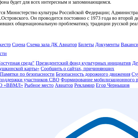
фона будет для всех интересным и запоминающимся.
 Министерство культуры Российской Федерации; Администраци
стровского. Он проводится постоянно с 1973 года во второй де
очивших общенациональную проблематику, традиции русской реал
кестр
Сцена
Схема зала ДК Авиатор
Билеты
Документы
Ваканс
сти
оступная среда"
Президентский фонд культурных инициатив
Де
ушкинской карты»
Сообщить о сайтах, причиняющих
Памятки по безопасности
Безопасность дорожного движения
Су
 поддержки участников СВО
Формирование мобилизационного р
О «ВВМЛ»
Рыбное место
Авиатор
Рекламир
Егор Чернышов