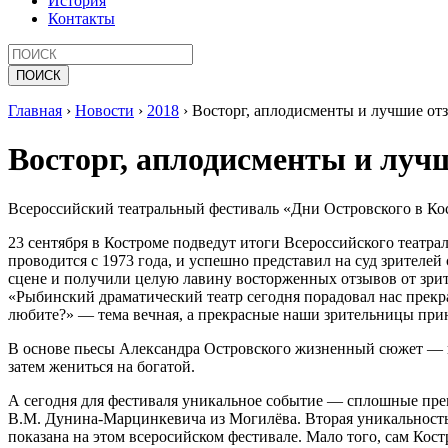
История
Контакты
Главная
›
Новости
›
2018
›
Восторг, аплодисменты и лучшие о
Восторг, аплодисменты и лу
Всероссийский театральный фестиваль «Дни Островского в Ко
23 сентября в Костроме подведут итоги Всероссийского театр
проводится с 1973 года, и успешно представил на суд зрител
сцене и получили целую лавину восторженных отзывов от зрит
«Рыбинский драматический театр сегодня порадовал нас прекр
любите?» — тема вечная, а прекрасные наши зрительницы принял
В основе пьесы Александра Островского жизненный сюжет — гл
затем жениться на богатой.
А сегодня для фестиваля уникальное событие — сплошные прем
В.М. Дунина-Марцинкевича из Могилёва. Вторая уникальность в 
показана на этом всеросийском фестивале. Мало того, сам Кос