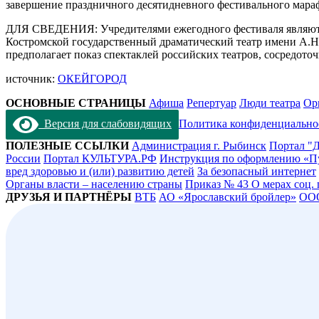
завершение праздничного десятидневного фестивального мара
ДЛЯ СВЕДЕНИЯ: Учредителями ежегодного фестиваля являются
Костромской государственный драматический театр имени А.Н.О
предполагает показ спектаклей российских театров, сосредот
источник:
ОКЕЙГОРОД
ОСНОВНЫЕ СТРАНИЦЫ
Афиша
Репертуар
Люди театра
Ор
Версия для слабовидящих
Политика конфиденциально
ПОЛЕЗНЫЕ ССЫЛКИ
Администрация г. Рыбинск
Портал "Д
России
Портал КУЛЬТУРА.РФ
Инструкция по оформлению «П
вред здоровью и (или) развитию детей
За безопасный интернет
Органы власти – населению страны
Приказ № 43 О мерах соц.
ДРУЗЬЯ И ПАРТНЁРЫ
ВТБ
АО «Ярославский бройлер»
ОО