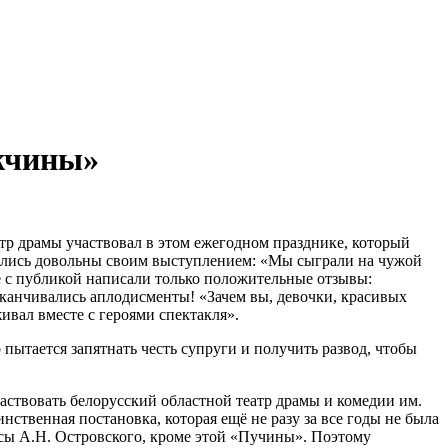
ужчины»
тр драмы участвовал в этом ежегодном празднике, который
тались довольны своим выступлением: «Мы сыграли на чужой
е с публикой написали только положительные отзывы:
аканчивались аплодисменты! «Зачем вы, девочки, красивых
живал вместе с героями спектакля».
ытается запятнать честь супруги и получить развод, чтобы
аствовать белорусский областной театр драмы и комедии им.
ственная постановка, которая ещё не разу за все годы не была
есы А.Н. Островского, кроме этой «Пучины». Поэтому