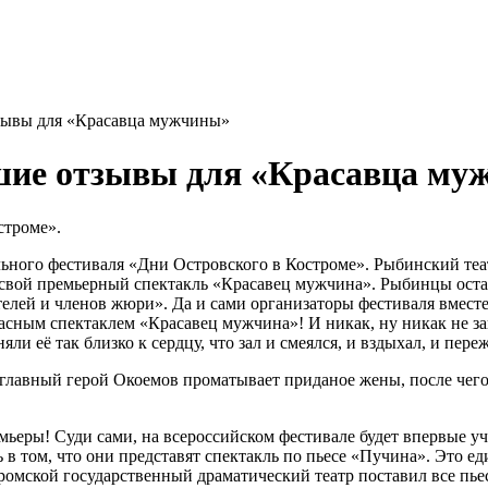
тзывы для «Красавца мужчины»
чшие отзывы для «Красавца м
строме».
ального фестиваля «Дни Островского в Костроме». Рыбинский теа
ей свой премьерный спектакль «Красавец мужчина». Рыбинцы ос
елей и членов жюри». Да и сами организаторы фестиваля вмест
асным спектаклем «Красавец мужчина»! И никак, ну никак не з
и её так близко к сердцу, что зал и смеялся, и вздыхал, и пере
авный герой Окоемов проматывает приданое жены, после чего п
ьеры! Суди сами, на всероссийском фестивале будет впервые уч
том, что они представят спектакль по пьесе «Пучина». Это един
тромской государственный драматический театр поставил все пь