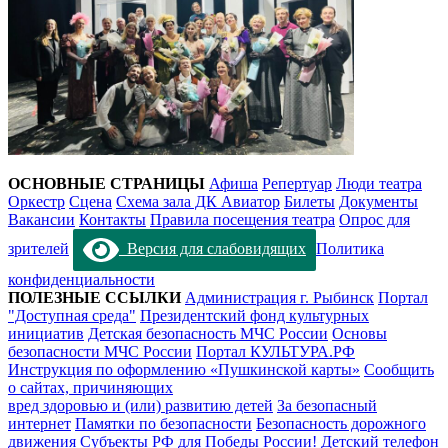
ОСНОВНЫЕ СТРАНИЦЫ
Афиша
Репертуар
Люди театра
Оркестр
Сцена
Схема зала ДК Авиатор
Билеты
Документы
Вакансии
Контакты
Правила посещения театра
Опрос для
зрителей
Версия для слабовидящих
Политика
конфиденциальности
ПОЛЕЗНЫЕ ССЫЛКИ
Администрация г. Рыбинск
Портал
"Доступная среда"
Президентский фонд культурных
инициатив
Детская безопасность МЧС России
Основы
безопасности МЧС России
Портал КУЛЬТУРА.РФ
Инструкция по оформлению «Пушкинской карты»
Сообщить
о сайтах, причиняющих
вред здоровью и (или) развитию детей
За безопасный
интернет
Памятки по безопасности
Безопасность дорожного
движения
Субъекты РФ для Победы России!
Детский телефон