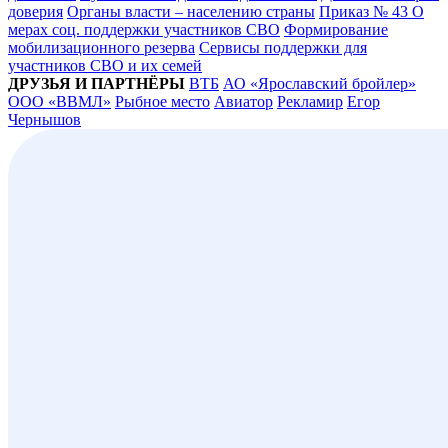
доверия
Органы власти – населению страны
Приказ № 43 О
мерах соц. поддержки участников СВО
Формирование
мобилизационного резерва
Сервисы поддержки для
участников СВО и их семей
ДРУЗЬЯ И ПАРТНЁРЫ
ВТБ
АО «Ярославский бройлер»
ООО «ВВМЛ»
Рыбное место
Авиатор
Рекламир
Егор
Чернышов