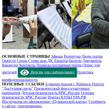
ОСНОВНЫЕ СТРАНИЦЫ
Афиша
Репертуар
Люди театра
Оркестр
Сцена
Схема зала ДК Авиатор
Билеты
Документы
Вакансии
Контакты
Правила посещения театра
Опрос для
зрителей
Версия для слабовидящих
Политика
конфиденциальности
ПОЛЕЗНЫЕ ССЫЛКИ
Администрация г. Рыбинск
Портал
"Доступная среда"
Президентский фонд культурных
инициатив
Детская безопасность МЧС России
Основы
безопасности МЧС России
Портал КУЛЬТУРА.РФ
Инструкция по оформлению «Пушкинской карты»
Сообщить
о сайтах, причиняющих