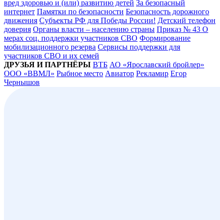
вред здоровью и (или) развитию детей
За безопасный
интернет
Памятки по безопасности
Безопасность дорожного
движения
Субъекты РФ для Победы России!
Детский телефон
доверия
Органы власти – населению страны
Приказ № 43 О
мерах соц. поддержки участников СВО
Формирование
мобилизационного резерва
Сервисы поддержки для
участников СВО и их семей
ДРУЗЬЯ И ПАРТНЁРЫ
ВТБ
АО «Ярославский бройлер»
ООО «ВВМЛ»
Рыбное место
Авиатор
Рекламир
Егор
Чернышов