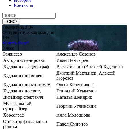
История
Контакты
«Женитьба 2.0»
Футуристическая комедия
18+
Купить билет
3 часа
Режиссер
Александр Созонов
Автор инсценировки
Иван Немтырев
Художник – сценограф
Вася Ложкин (Алексей Куделин )
Дмитрий Мартынов, Алексей
Художник по видео
Морозов
Художник по костюмам
Ольга Колесникова
Художник по свету
Геннадий Хуммедов
Дизайнер спектакля
Наталья Шендрик
Музыкальный
Георгий Утлинский
супервайзер
Хореограф
Алла Молодцова
Оператор финального
Павел Смирнов
ролика