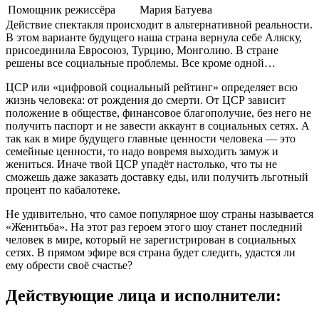
Помощник режиссёра
Мария Батуева
Действие спектакля происходит в альтернативной реальности.
В этом варианте будущего наша страна вернула себе Аляску,
присоединила Евросоюз, Турцию, Монголию. В стране
решены все социальные проблемы. Все кроме одной…
ЦСР или «цифровой социальный рейтинг» определяет всю
жизнь человека: от рождения до смерти. От ЦСР зависит
положение в обществе, финансовое благополучие, без него не
получить паспорт и не завести аккаунт в социальных сетях. А
так как в мире будущего главные ценности человека — это
семейные ценности, то надо вовремя выходить замуж и
жениться. Иначе твой ЦСР упадёт настолько, что ты не
сможешь даже заказать доставку еды, или получить льготный
процент по кабалотеке.
Не удивительно, что самое популярное шоу страны называется
«Женитьба». На этот раз героем этого шоу станет последний
человек в мире, который не зарегистрирован в социальных
сетях. В прямом эфире вся страна будет следить, удастся ли
ему обрести своё счастье?
Действующие лица и исполнители: