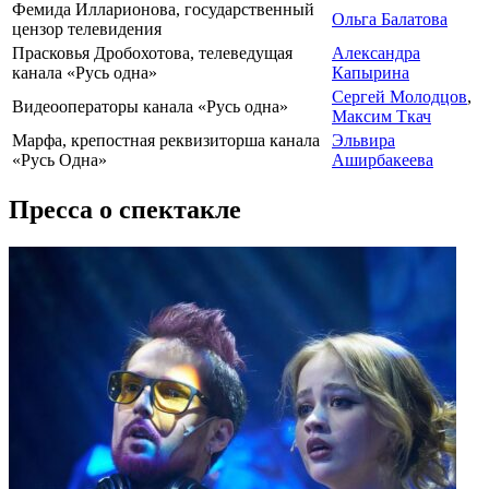
Фемида Илларионова, государственный
Ольга Балатова
цензор телевидения
Прасковья Дробохотова, телеведущая
Александра
канала «Русь одна»
Капырина
Сергей Молодцов
,
Видеооператоры канала «Русь одна»
Максим Ткач
Марфа, крепостная реквизиторша канала
Эльвира
«Русь Одна»
Аширбакеева
Пресса о спектакле