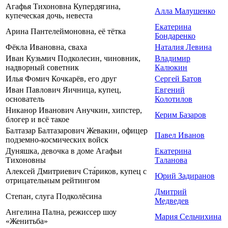
Агафья Тихоновна Купердягина,
Алла Малушенко
купеческая дочь, невеста
Екатерина
Арина Пантелеймоновна, её тётка
Бондаренко
Фёкла Ивановна, сваха
Наталия Левина
Иван Кузьмич Подколесин, чиновник,
Владимир
надворный советник
Калюкин
Илья Фомич Кочкарёв, его друг
Сергей Батов
Иван Павлович Яичница, купец,
Евгений
основатель
Колотилов
Никанор Иванович Анучкин, хипстер,
Керим Базаров
блогер и всё такое
Балтазар Балтазарович Жевакин, офицер
Павел Иванов
подземно-космических войск
Дуняшка, девочка в доме Агафьи
Екатерина
Тихоновны
Таланова
Алексей Дмитриевич Ста́риков, купец с
Юрий Задиранов
отрицательным рейтингом
Дмитрий
Степан, слуга Подколёсина
Медведев
Ангелина Пална, режиссер шоу
Мария Сельчихина
«Женитьба»