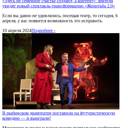
«Здесь не семейное счастье создают, а контент»: зрители
увидят новый спектакль-трансформацию «Женитьба 2.0»
Если вы давно не удивлялись, посещая театр, то сегодня, 6
апреля, у вас появится возможность это исправить.
10 апреля 2024
Подробнее ›
В рыбинском драмтеатре поставили на футуристическую
комедию — и выиграли!
Минувшие выходные всколыхнули театральное сообщество