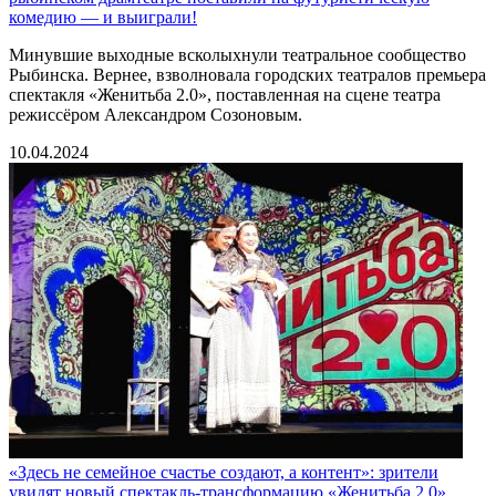
комедию — и выиграли!
Минувшие выходные всколыхнули театральное сообщество
Рыбинска. Вернее, взволновала городских театралов премьера
спектакля «Женитьба 2.0», поставленная на сцене театра
режиссёром Александром Созоновым.
10.04.2024
«Здесь не семейное счастье создают, а контент»: зрители
увидят новый спектакль-трансформацию «Женитьба 2.0»