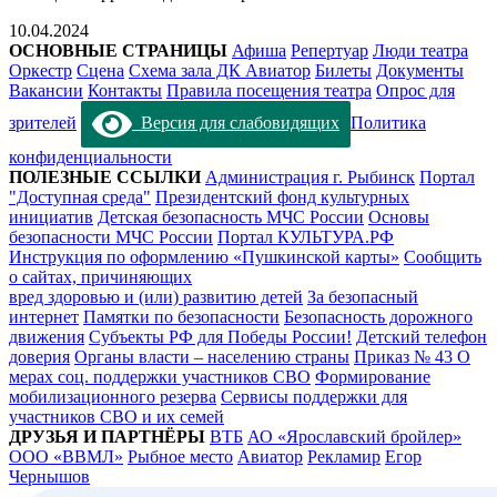
10.04.2024
ОСНОВНЫЕ СТРАНИЦЫ
Афиша
Репертуар
Люди театра
Оркестр
Сцена
Схема зала ДК Авиатор
Билеты
Документы
Вакансии
Контакты
Правила посещения театра
Опрос для
зрителей
Версия для слабовидящих
Политика
конфиденциальности
ПОЛЕЗНЫЕ ССЫЛКИ
Администрация г. Рыбинск
Портал
"Доступная среда"
Президентский фонд культурных
инициатив
Детская безопасность МЧС России
Основы
безопасности МЧС России
Портал КУЛЬТУРА.РФ
Инструкция по оформлению «Пушкинской карты»
Сообщить
о сайтах, причиняющих
вред здоровью и (или) развитию детей
За безопасный
интернет
Памятки по безопасности
Безопасность дорожного
движения
Субъекты РФ для Победы России!
Детский телефон
доверия
Органы власти – населению страны
Приказ № 43 О
мерах соц. поддержки участников СВО
Формирование
мобилизационного резерва
Сервисы поддержки для
участников СВО и их семей
ДРУЗЬЯ И ПАРТНЁРЫ
ВТБ
АО «Ярославский бройлер»
ООО «ВВМЛ»
Рыбное место
Авиатор
Рекламир
Егор
Чернышов