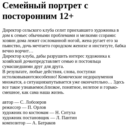
Семейный портрет с
посторонним 12+
Директор сельского клуба селит приехавшего художника в
дом к семьес обычными проблемами и мелкими ссорами:
хозяин дома лежит сосломанной ногой, жена ругает его за
пьянство, дочь мечтаето городском женихе и институте, бабка
вечно ворчит…
Директор клуба, дабы разрушить интерес художника к
хозяйской дочкепредставляет семью и постояльца
сумасшедшими друг для друга.
В результате, любые действия, слова, поступки
истолковываютсяособенно! Комические недоразумения
множатся, а ситуациязапутывается уже окончательно… Здесь
все такое узнаваемое,близкое, понятное, нелепое и горько-
смешное, как сама наша жизнь.
автор — С. Лобозеров
режиссер — П. Орлов
художник по костюмам — Н. Ситуха
художник постановщик — Л. Пантин
композитор — А. Батраков