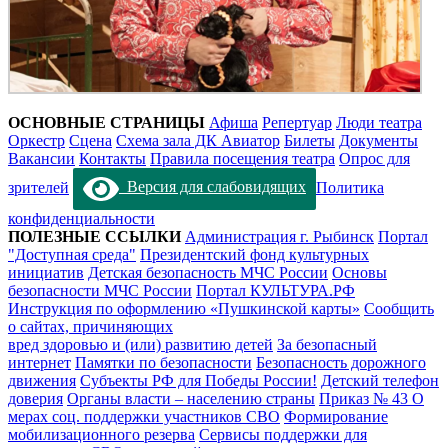
ОСНОВНЫЕ СТРАНИЦЫ
Афиша
Репертуар
Люди театра
Оркестр
Сцена
Схема зала ДК Авиатор
Билеты
Документы
Вакансии
Контакты
Правила посещения театра
Опрос для
зрителей
Версия для слабовидящих
Политика
конфиденциальности
ПОЛЕЗНЫЕ ССЫЛКИ
Администрация г. Рыбинск
Портал
"Доступная среда"
Президентский фонд культурных
инициатив
Детская безопасность МЧС России
Основы
безопасности МЧС России
Портал КУЛЬТУРА.РФ
Инструкция по оформлению «Пушкинской карты»
Сообщить
о сайтах, причиняющих
вред здоровью и (или) развитию детей
За безопасный
интернет
Памятки по безопасности
Безопасность дорожного
движения
Субъекты РФ для Победы России!
Детский телефон
доверия
Органы власти – населению страны
Приказ № 43 О
мерах соц. поддержки участников СВО
Формирование
мобилизационного резерва
Сервисы поддержки для