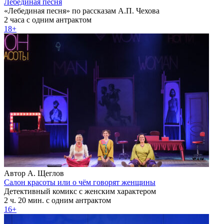
Лебединая песня
«Лебединая песня» по рассказам А.П. Чехова
2 часа с одним антрактом
18+
Автор А. Щеглов
Салон красоты или о чём говорят женщины
Детективный комикс с женским характером
2 ч. 20 мин. с одним антрактом
16+