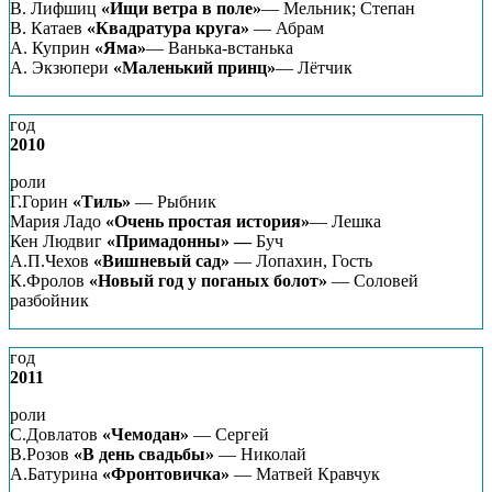
В. Лифшиц
«Ищи ветра в поле»
— Мельник; Степан
В. Катаев
«Квадратура круга»
— Абрам
А. Куприн
«Яма»
— Ванька-встанька
А. Экзюпери
«Маленький принц»
— Лётчик
год
2010
роли
Г.Горин
«Тиль»
— Рыбник
Мария Ладо
«Очень простая история»
— Лешка
Кен Людвиг
«Примадонны» —
Буч
А.П.Чехов
«Вишневый сад»
— Лопахин, Гость
К.Фролов
«Новый год у поганых болот»
— Соловей
разбойник
год
2011
роли
С.Довлатов
«Чемодан»
— Сергей
В.Розов
«В день свадьбы»
— Николай
А.Батурина
«Фронтовичка»
— Матвей Кравчук