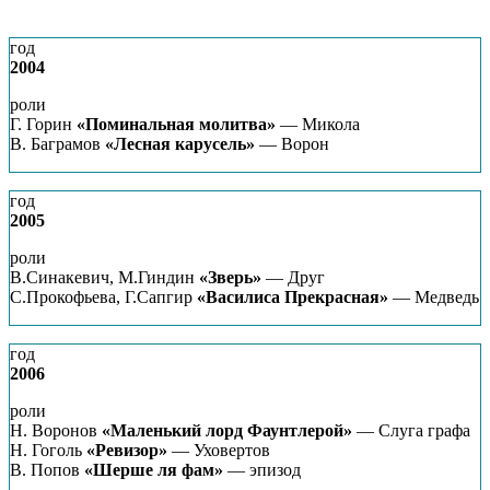
год
2004
роли
Г. Горин
«Поминальная молитва»
— Микола
В. Баграмов
«Лесная карусель»
— Ворон
год
2005
роли
В.Синакевич, М.Гиндин
«Зверь»
— Друг
С.Прокофьева, Г.Сапгир
«Василиса Прекрасная»
— Медведь
год
2006
роли
Н. Воронов
«Маленький лорд Фаунтлерой»
— Слуга графа
Н. Гоголь
«Ревизор»
— Уховертов
В. Попов
«Шерше ля фам»
— эпизод