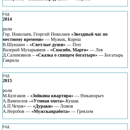
год
2014
роли
Гор. Николаев, Георгий Николаев
«Звездный час по
местному времени»
— Мужик, Кореш
В.Шукшин –
«Светлые души»
— Поп
Валерий Мухарьямов –
«Спасибо, Марго»
— Лев
Д.Салимзянов –
«Сказка о спящем богатыре»
— Богатырь
Гаврила
год
2015
роли
М.Булгаков –
«Зойкина квартира»
— Никанорыч
А.Вампилов
–«Утиная охота»-
Кушак
А.П.Чехов» —
«Дураки»
— Ломов
А.Неробов —
«Мужскаяработа»
— Грекхем
год