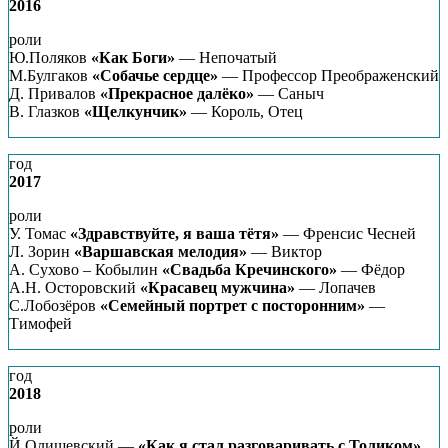
2016
роли
Ю.Поляков
«Как Боги»
— Непочатый
М.Булгаков
«Собачье сердце»
— Профессор Преображенский
Д. Привалов
«Прекрасное далёко»
— Саныч
В. Глазков
«Щелкунчик»
— Король, Отец
год
2017
роли
У. Томас
«Здравствуйте, я ваша тётя»
— Френсис Чесней
Л. Зорин
«Варшавская мелодия»
— Виктор
А. Сухово – Кобылин
«Свадьба Кречинского»
— Фёдор
А.Н. Осторовский
«Красавец мужчина»
— Лопачев
С.Лобозёров
«Семейный портрет с посторонним»
—
Тимофей
год
2018
роли
Й.Олишевский —
«Как я стал разговаривать с Толиком»