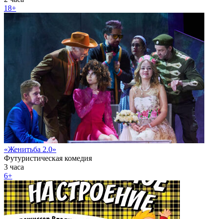
18+
«Женитьба 2.0»
Футуристическая комедия
3 часа
6+