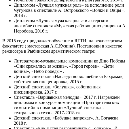
Дипломом «Лучшая мужская роль» за исполнение роли
Чугунова в спектакле А. Островского «Волки и Овцы»,
2014 г.
Дипломом «Лучшая мужская роль» в актерском
ансамбле спектакля «Мужская работа» ,инсценировка А.
Неробова, 2016 г.
В 2015 году продолжает обучение в ЯГТИ, на режиссерском
факультете ( мастерская А.С.Кузина). Постановки в качестве
режиссера в Рыбинском драматическом театре:
Литературно-музыкальные композиции ко Дню Победы
«Они сражались за жизнь», «Город героев», «Дети
войны», «Небо победы» .
Детский спектакль «Наследство волшебника Бахрама»,
собственная инсценировка, 2015 г.
Детский спектакль «Золушка», собственная
инсценировка, 2017 г.
Спектакль «Варшавская мелодия», 2017 г. Награжден
дипломом в конкурсе номинации «Приз зрительских
симпатий» в номинации «Лучший спектакль
театрального сезона 2017-2018 г».
Детский спектакль «Бабушка напрокат», А. Богачева,
2018 г.
Спектакль «Как я стал разговаривать с Толиком» , Й.