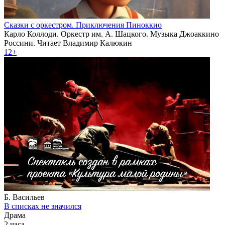
Сказки с оркестром. Приключения Пиноккио
Карло Коллоди. Оркестр им. А. Шацкого. Музыка Джоаккино
Россини. Читает Владимир Калюкин
12+
Б. Васильев
В списках не значился
Драма
2 часа