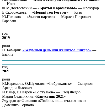
— Йося
Ф.М.Достоевский —
«Братья Карамазовы»
— Прокурор
Е.Скороходова —
«Новый год Forever»
— Кузя
Ю.Поляков —
«Золото партии»
— Марлен Петрович
Барабаш
год
2019
роли
П. Бомарше
«Безумный день или женитьба Фигаро»
—
Базиль
год
2021
роли
Ю.Каримова, О.Шумилин
«Фабрикантъ»
— Смирнов
Аркадий Львович
И.Ильф, Е.Петров
«12 стульев»
— Отец Фёдор
Мария Сельчихина
«Капустник 2021»
Эдуардо де Филиппо
«Любовь по — итальянски»
—
Доменико Сориано