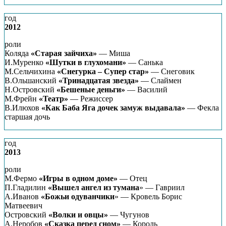
год
2012
роли
Коляда
«Старая зайчиха»
— Миша
И.Муренко
«Шутки в глухомани»
— Санька
М.Сельчихина
«Снегурка – Супер стар»
— Снеговик
В.Ольшанский
«Тринадцатая звезда»
— Слаймен
Н.Островский
«Бешеные деньги»
— Василий
М.Фрейн
«Театр»
— Режиссер
В.Илюхов
«Как Баба Яга дочек замуж выдавала»
— Фекла
старшая дочь
год
2013
роли
М.Фермо
«Игры в одном доме»
— Отец
П.Гладилин
«Вышел ангел из тумана
» — Гавриил
А.Иванов
«Божьи одуванчики
» — Кровель Борис
Матвеевич
Островский
«Волки и овцы»
— Чугунов
А.Неробов
«Сказка перед сном»
— Король