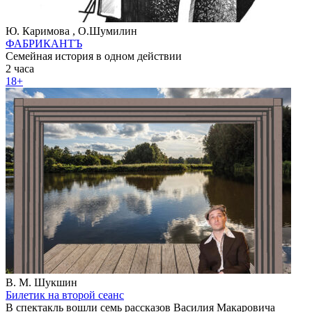
Ю. Каримова , О.Шумилин
ФАБРИКАНТЪ
Семейная история в одном действии
2 часа
18+
В. М. Шукшин
Билетик на второй сеанс
В спектакль вошли семь рассказов Василия Макаровича