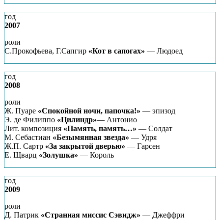
год
2007
роли
С.Прокофьева, Г.Сапгир
«Кот в сапогах»
— Людоед
год
2008
роли
Ж. Пуаре
«Спокойной ночи, папочка!»
— эпизод
Э. де Филиппо
«Цилиндр»
— Антонио
Лит. композиция
«Память, память…»
— Солдат
М. Себастиан
«Безымянная звезда»
— Удря
Ж.П. Сартр
«За закрытой дверью»
— Гарсен
Е. Щварц
«Золушка»
— Король
год
2009
роли
Д. Патрик
«Странная миссис Сэвидж»
— Джеффри