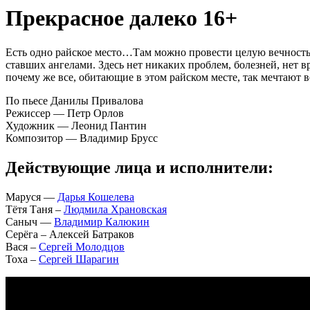
Прекрасное далеко 16+
Есть одно райское место…Там можно провести целую вечность,
ставших ангелами. Здесь нет никаких проблем, болезней, нет вр
почему же все, обитающие в этом райском месте, так мечтают в
По пьесе Данилы Привалова
Режиссер — Петр Орлов
Художник — Леонид Пантин
Композитор — Владимир Брусс
Действующие лица и исполнители:
Маруся —
Дарья Кошелева
Тётя Таня –
Людмила Храновская
Саныч —
Владимир Калюкин
Серёга – Алексей Батраков
Вася –
Сергей Молодцов
Тоха –
Сергей Шарагин