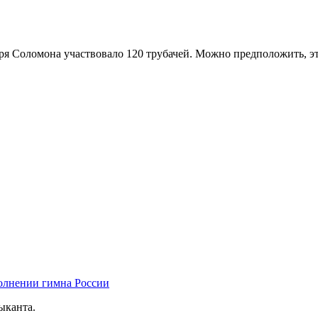
 царя Соломона участвовало 120 трубачей. Можно предположить, 
олнении гимна России
ыканта.