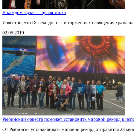
В каждом звуке — целая эпоха
Известно, что IX веке до н. э. в торжествах освящения храма
02.05.2019
Рыбинский оркестр поможет установить мировой рекорд в исп
От Рыбинска устанавливать мировой рекорд отправится 23 муз